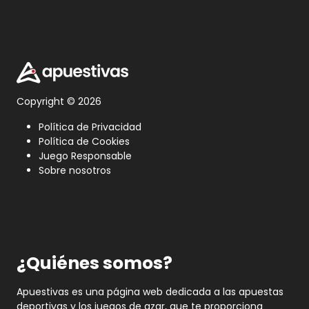
Copyright © 2026
Política de Privacidad
Política de Cookies
Juego Responsable
Sobre nosotros
¿Quiénes somos?
Apuestivas es una página web dedicada a las apuestas
deportivas y los juegos de azar, que te proporciona