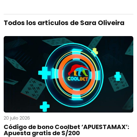
Todos los artículos de Sara Oliveira
20 julio 2026
Código de bono Coolbet ‘APUESTAMAX’:
Apuesta gratis de S/200