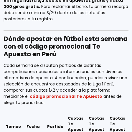
entrega hasta S/2,000.00 en apuestas gratis y hasta
200 giros gratis.
Para reclamar el bono, tu primera recarga
debe ser de mínimo S/20 dentro de los siete días
posteriores a tu registro.
Dónde apostar en fútbol esta semana
con el código promocional Te
Apuesto en Perú
Cada semana se disputan partidos de distintas
competiciones nacionales e internacionales con diversas
alternativas de apuesta. A continuación, puedes revisar una
selección de encuentros destacados de la Liga 1 Perú,
comparar sus cuotas 1X2 y acceder a la plataforma
mediante el
código promocional Te Apuesto
antes de
elegir tu pronóstico.
Cuotas
Cuotas
Cuotas
Te
Te
Te
Torneo
Fecha
Partido
Apuest
Apuest
Apuest