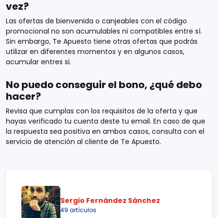
vez?
Las ofertas de bienvenida o canjeables con el código
promocional no son acumulables ni compatibles entre sí.
Sin embargo, Te Apuesto tiene otras ofertas que podrás
utilizar en diferentes momentos y en algunos casos,
acumular entres si.
No puedo conseguir el bono, ¿qué debo
hacer?
Revisa que cumplas con los requisitos de la oferta y que
hayas verificado tu cuenta deste tu email. En caso de que
la respuesta sea positiva en ambos casos, consulta con el
servicio de atención al cliente de Te Apuesto.
Sergio Fernández Sánchez
49 artículos