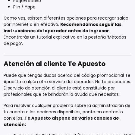
PagoEfectivo
Plin / Yape
Como ves, existen diferentes opciones para recargar saldo
por Internet o en efectivo.
Recomendamos seguir las
instrucciones del operador antes de ingresar.
Encontrarás un tutorial explicativo en la pestaña ‘Métodos
de pago’.
Atención al cliente Te Apuesto
Puede que tengas dudas acerca del código promocional Te
Apuesto o algún otro servicio del operador. No te preocupes.
El servicio de atención al cliente está constituido por
profesionales que te brindarán la ayuda que necesitas.
Para resolver cualquier problema sobre la administración de
tu cuenta o las acciones disponibles, ponte en contacto
con ellos.
Te Apuesto dispone de varios canales de
atención: