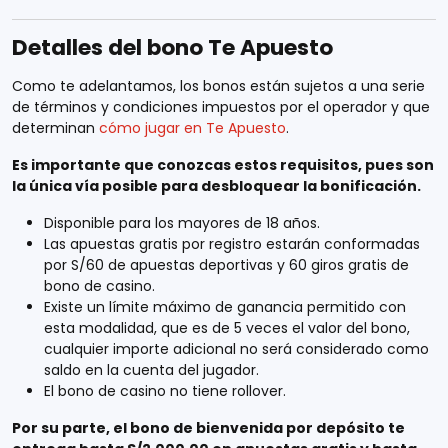
Detalles del bono Te Apuesto
Como te adelantamos, los bonos están sujetos a una serie
de términos y condiciones impuestos por el operador y que
determinan
cómo jugar en Te Apuesto
.
Es importante que conozcas estos requisitos, pues son
la única vía posible para desbloquear la bonificación.
Disponible para los mayores de 18 años.
Las apuestas gratis por registro estarán conformadas
por S/60 de apuestas deportivas y 60 giros gratis de
bono de casino.
Existe un límite máximo de ganancia permitido con
esta modalidad, que es de 5 veces el valor del bono,
cualquier importe adicional no será considerado como
saldo en la cuenta del jugador.
El bono de casino no tiene rollover.
Por su parte, el bono de bienvenida por depósito te