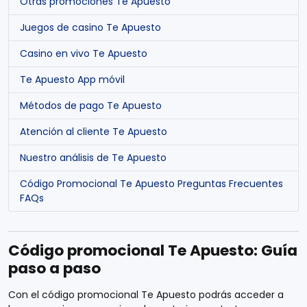
Otras promociones Te Apuesto
Juegos de casino Te Apuesto
Casino en vivo Te Apuesto
Te Apuesto App móvil
Métodos de pago Te Apuesto
Atención al cliente Te Apuesto
Nuestro análisis de Te Apuesto
Código Promocional Te Apuesto Preguntas Frecuentes
FAQs
Código promocional Te Apuesto: Guía
paso a paso
Con el código promocional Te Apuesto podrás acceder a