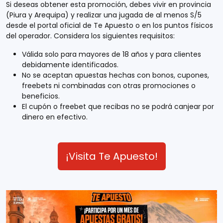
Si deseas obtener esta promoción, debes vivir en provincia
(Piura y Arequipa) y realizar una jugada de al menos S/5
desde el portal oficial de Te Apuesto o en los puntos físicos
del operador. Considera los siguientes requisitos:
Válida solo para mayores de 18 años y para clientes
debidamente identificados.
No se aceptan apuestas hechas con bonos, cupones,
freebets ni combinadas con otras promociones o
beneficios.
El cupón o freebet que recibas no se podrá canjear por
dinero en efectivo.
¡Visita Te Apuesto!