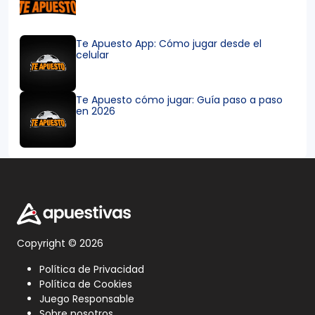
Te Apuesto App: Cómo jugar desde el
celular
Te Apuesto cómo jugar: Guía paso a paso
en 2026
Copyright © 2026
Política de Privacidad
Política de Cookies
Juego Responsable
Sobre nosotros