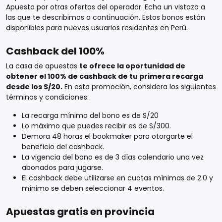
Apuesto por otras ofertas del operador. Echa un vistazo a
las que te describimos a continuación. Estos bonos están
disponibles para nuevos usuarios residentes en Perú.
Cashback del 100%
La casa de apuestas
te ofrece la oportunidad de
obtener el 100% de cashback de tu primera recarga
desde los S/20.
En esta promoción, considera los siguientes
términos y condiciones:
La recarga mínima del bono es de S/20
Lo máximo que puedes recibir es de S/300.
Demora 48 horas el bookmaker para otorgarte el
beneficio del cashback.
La vigencia del bono es de 3 días calendario una vez
abonados para jugarse.
El cashback debe utilizarse en cuotas mínimas de 2.0 y
mínimo se deben seleccionar 4 eventos.
Apuestas gratis en provincia