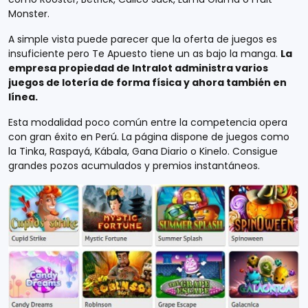
Monster.
A simple vista puede parecer que la oferta de juegos es
insuficiente pero Te Apuesto tiene un as bajo la manga.
La
empresa propiedad de Intralot administra varios
juegos de lotería de forma física y ahora también en
línea.
Esta modalidad poco común entre la competencia opera
con gran éxito en Perú. La página dispone de juegos como
la Tinka, Raspayá, Kábala, Gana Diario o Kinelo. Consigue
grandes pozos acumulados y premios instantáneos.