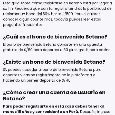
Esta guía sobre cómo registrarse en Betano está por llegar a
su fin. Recuerda que con tu registro tendrás la posibilidad de
reclamar un bono del 50% hasta S/500. Pero si quieres
conocer algún apunte más, todavía puedes leer estas
preguntas frecuentes.
¿Cuál es el bono de bienvenida Betano?
El bono de bienvenida Betano consiste en una apuesta
gratuita de S/80 para deportes u 80 giros gratis para casino.
¿Existe un bono de bienvenida Betano?
Sí, puedes acceder al bono de bienvenida Betano para
deportes y casino registrándote en la plataforma y
haciendo un primer depósito de S/40.
¿Cómo crear una cuenta de usuario en
Betano?
Para poder registrarte en esta casa debes tener al
menos 18 años y ser residente en Perú.
Después, ingresa