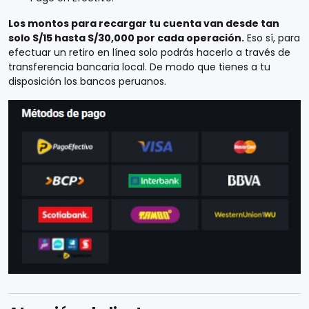
Los montos para recargar tu cuenta van desde tan
solo S/15 hasta S/30,000 por cada operación.
Eso sí, para
efectuar un retiro en línea solo podrás hacerlo a través de
transferencia bancaria local. De modo que tienes a tu
disposición los bancos peruanos.