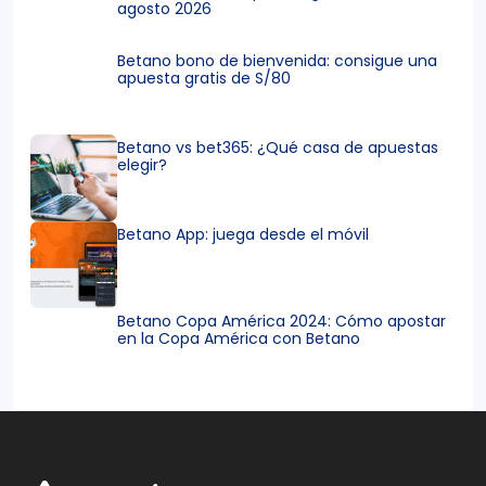
agosto 2026
Betano bono de bienvenida: consigue una
apuesta gratis de S/80
Betano vs bet365: ¿Qué casa de apuestas
elegir?
Betano App: juega desde el móvil
Betano Copa América 2024: Cómo apostar
en la Copa América con Betano