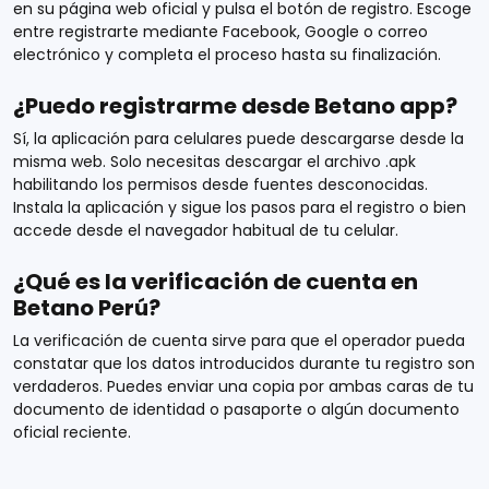
en su página web oficial y pulsa el botón de registro. Escoge
entre registrarte mediante Facebook, Google o correo
electrónico y completa el proceso hasta su finalización.
¿Puedo registrarme desde Betano app?
Sí, la aplicación para celulares puede descargarse desde la
misma web. Solo necesitas descargar el archivo .apk
habilitando los permisos desde fuentes desconocidas.
Instala la aplicación y sigue los pasos para el registro o bien
accede desde el navegador habitual de tu celular.
¿Qué es la verificación de cuenta en
Betano Perú?
La verificación de cuenta sirve para que el operador pueda
constatar que los datos introducidos durante tu registro son
verdaderos. Puedes enviar una copia por ambas caras de tu
documento de identidad o pasaporte o algún documento
oficial reciente.