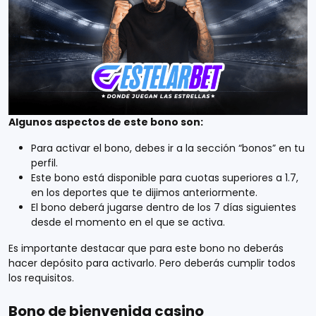
Algunos aspectos de este bono son:
Para activar el bono, debes ir a la sección “bonos” en tu
perfil.
Este bono está disponible para cuotas superiores a 1.7,
en los deportes que te dijimos anteriormente.
El bono deberá jugarse dentro de los 7 días siguientes
desde el momento en el que se activa.
Es importante destacar que para este bono no deberás
hacer depósito para activarlo. Pero deberás cumplir todos
los requisitos.
Bono de bienvenida casino