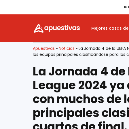
18
Skip to content
Mejores casas de
Apuestivas
»
Noticias
»
La Jornada 4 de la UEFA 
los equipos principales clasificándose para los c
La Jornada 4 de 
League 2024 ya e
con muchos de l
principales clas
cuartos de final.