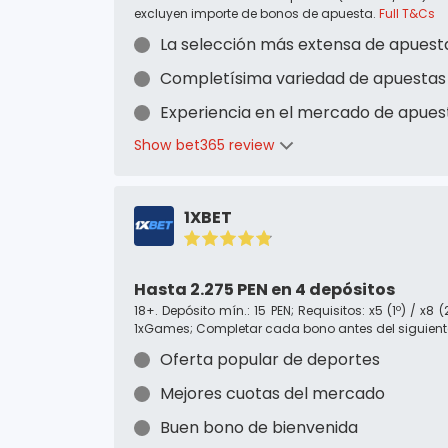
excluyen importe de bonos de apuesta.
Full T&Cs
La selección más extensa de apuest
Completísima variedad de apuestas 
Experiencia en el mercado de apuest
Show
bet365 review
1XBET
Read the full bet365 review
Hasta 2.275 PEN en 4 depósitos
18+. Depósito mín.: 15 PEN; Requisitos: x5 (1º) / x
1xGames; Completar cada bono antes del siguiente;
Oferta popular de deportes
Mejores cuotas del mercado
Buen bono de bienvenida