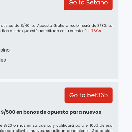
Go to
Betano
atis es de S/40. La Apuesta Gratis a recibir será de S/80. La
 días desde que esté acreditada en tu cuenta.
Full T&Cs
asino
les
Go to
bet365
Create account at Betano
a S/500 en bonos de apuesta para nuevos
de S/20 o más en su cuenta y calificará para el 100% de esa
lo para clientes nuevos, se aplican condiciones. Ganancias