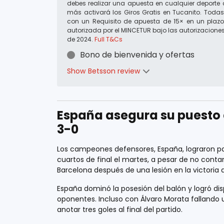
debes realizar una apuesta en cualquier deporte
más activará los Giros Gratis en Tucanito. Toda
con un Requisito de apuesta de 15× en un plazo 
autorizada por el MINCETUR bajo las autorizacione
de 2024.
Full T&Cs
Bono de bienvenida y ofertas
Show
Betsson review
España asegura su puesto e
Read the full Betsson review
3-0
Los campeones defensores, España, lograron pas
cuartos de final el martes, a pesar de no conta
Barcelona después de una lesión en la victori
España dominó la posesión del balón y logró di
oponentes. Incluso con Álvaro Morata fallando 
anotar tres goles al final del partido.