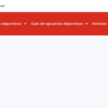
dad
s deportivos
Guia de apuestas deportivas
Noticias