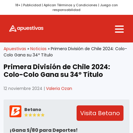
18+ | Publicidad | Aplican Términos y Condiciones | Juega con
responsabilidad
Skip to content
Apuestivas
»
Noticias
»
Primera División de Chile 2024: Colo-
Colo Gana su 34º Título
Primera División de Chile 2024:
Colo-Colo Gana su 34º Título
12 noviembre 2024
|
Valeria Ozan
Betano
Visita
Betano
¡Gana S/80 para Deportes!