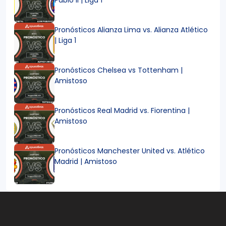
Pablo II | Liga 1
Pronósticos Alianza Lima vs. Alianza Atlético
| Liga 1
Pronósticos Chelsea vs Tottenham |
Amistoso
Pronósticos Real Madrid vs. Fiorentina |
Amistoso
Pronósticos Manchester United vs. Atlético
Madrid | Amistoso