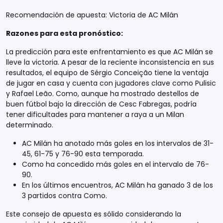
Recomendación de apuesta: Victoria de AC Milán
Razones para esta pronóstico:
La predicción para este enfrentamiento es que AC Milán se
lleve la victoria. A pesar de la reciente inconsistencia en sus
resultados, el equipo de Sérgio Conceição tiene la ventaja
de jugar en casa y cuenta con jugadores clave como Pulisic
y Rafael Leão. Como, aunque ha mostrado destellos de
buen fútbol bajo la dirección de Cesc Fabregas, podría
tener dificultades para mantener a raya a un Milan
determinado.
AC Milán ha anotado más goles en los intervalos de 31-
45, 61-75 y 76-90 esta temporada.
Como ha concedido más goles en el intervalo de 76-
90.
En los últimos encuentros, AC Milán ha ganado 3 de los
3 partidos contra Como.
Este consejo de apuesta es sólido considerando la