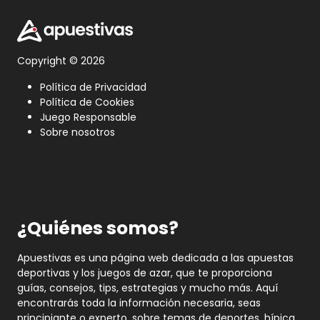
Copyright © 2026
Política de Privacidad
Política de Cookies
Juego Responsable
Sobre nosotros
¿Quiénes somos?
Apuestivas es una página web dedicada a las apuestas
deportivas y los juegos de azar, que te proporciona
guías, consejos, tips, estrategias y mucho más. Aquí
encontrarás toda la información necesaria, seas
principiante o experto, sobre temas de deportes, hípica,