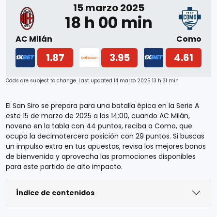
15 marzo 2025
18 h 00 min
AC Milán
Como
1.87
3.95
4.61
Odds are subject to change. Last updated
14 marzo 2025 13 h 31 min
El San Siro se prepara para una batalla épica en la Serie A
este 15 de marzo de 2025 a las 14:00, cuando AC Milán,
noveno en la tabla con 44 puntos, reciba a Como, que
ocupa la decimotercera posición con 29 puntos. Si buscas
un impulso extra en tus apuestas, revisa los
mejores bonos
de bienvenida
y aprovecha las promociones disponibles
para este partido de alto impacto.
Índice de contenidos