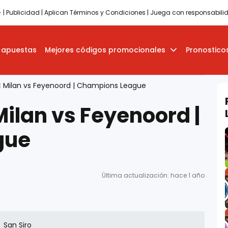
+ | Publicidad | Aplican Términos y Condiciones | Juega con responsabili
 apuestas
Mejores códigos promocionales
Pronostico
C Milan vs Feyenoord | Champions League
ilan vs Feyenoord |
gue
Última actualización: hace 1 año
San Siro