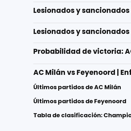
Lesionados y sancionados
Lesionados y sancionados
Probabilidad de victoria: 
AC Milán vs Feyenoord | En
Últimos partidos de AC Milán
Últimos partidos de Feyenoord
Tabla de clasificación: Champi