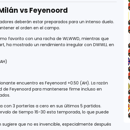
 Milán vs Feyenoord
gadores deberán estar preparados para un intenso duelo.
antener el orden en el campo.
a como favorito con una racha de WLWWD, mientras que
aart, ha mostrado un rendimiento irregular con DWWLL en
(AH)
onante encuentro es Feyenoord +0.50 (AH). La razón
ad de Feyenoord para mantenerse firme incluso en
tados.
con 3 porterías a cero en sus últimos 5 partidos.
ervalo de tiempo 16-30 esta temporada, lo que puede
án sugiere que no es invencible, especialmente después