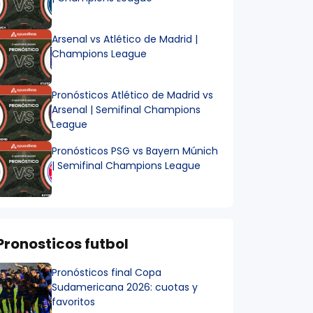
Arsenal vs Atlético de Madrid |
Champions League
Pronósticos Atlético de Madrid vs
Arsenal | Semifinal Champions
League
Pronósticos PSG vs Bayern Múnich
| Semifinal Champions League
Pronosticos futbol
Pronósticos final Copa
Sudamericana 2026: cuotas y
favoritos