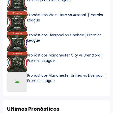
Palace | Premier League
Pronósticos West Ham vs Arsenal | Premier
League
Pronósticos Liverpool vs Chelsea | Premier
League
Pronósticos Manchester City vs Brentford |
Premier League
Pronósticos Manchester United vs Liverpool |
Premier League
Ultimos Pronósticos