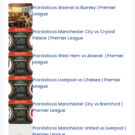
Pronósticos Arsenal vs Burnley | Premier
League
Pronósticos Manchester City vs Crystal
Palace | Premier League
Pronósticos West Ham vs Arsenal | Premier
League
Pronósticos Liverpool vs Chelsea | Premier
League
Pronósticos Manchester City vs Brentford |
Premier League
Pronósticos Manchester United vs Liverpool |
Premier League