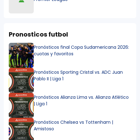
Pronosticos futbol
Pronósticos final Copa Sudamericana 2026:
cuotas y favoritos
Pronósticos Sporting Cristal vs. ADC Juan
Pablo II | Liga 1
Pronósticos Alianza Lima vs. Alianza Atlético
| Liga 1
Pronósticos Chelsea vs Tottenham |
Amistoso