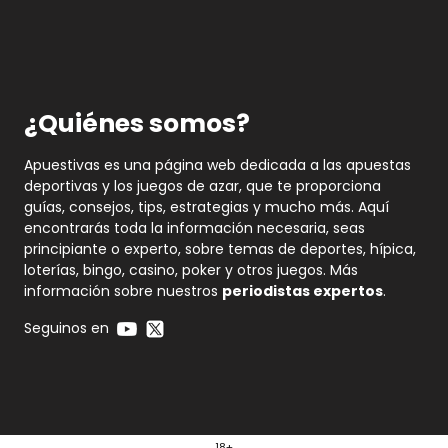
¿Quiénes somos?
Apuestivas es una página web dedicada a las apuestas
deportivas y los juegos de azar, que te proporciona
guías, consejos, tips, estrategias y mucho más. Aquí
encontrarás toda la información necesaria, seas
principiante o experto, sobre temas de deportes, hípica,
loterías, bingo, casino, poker y otros juegos. Más
información sobre nuestros
periodistas expertos
.
Seguinos en
18+