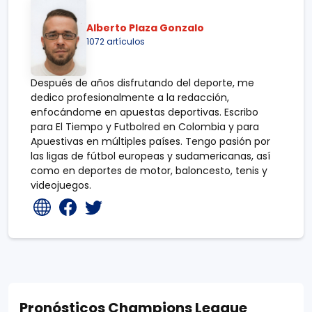
Alberto Plaza Gonzalo
1072 artículos
Después de años disfrutando del deporte, me
dedico profesionalmente a la redacción,
enfocándome en apuestas deportivas. Escribo
para El Tiempo y Futbolred en Colombia y para
Apuestivas en múltiples países. Tengo pasión por
las ligas de fútbol europeas y sudamericanas, así
como en deportes de motor, baloncesto, tenis y
videojuegos.
Pronósticos Champions League