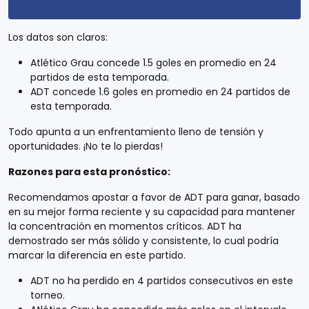
Los datos son claros:
Atlético Grau concede 1.5 goles en promedio en 24
partidos de esta temporada.
ADT concede 1.6 goles en promedio en 24 partidos de
esta temporada.
Todo apunta a un enfrentamiento lleno de tensión y
oportunidades. ¡No te lo pierdas!
Razones para esta pronóstico:
Recomendamos apostar a favor de ADT para ganar, basado
en su mejor forma reciente y su capacidad para mantener
la concentración en momentos críticos. ADT ha
demostrado ser más sólido y consistente, lo cual podría
marcar la diferencia en este partido.
ADT no ha perdido en 4 partidos consecutivos en este
torneo.