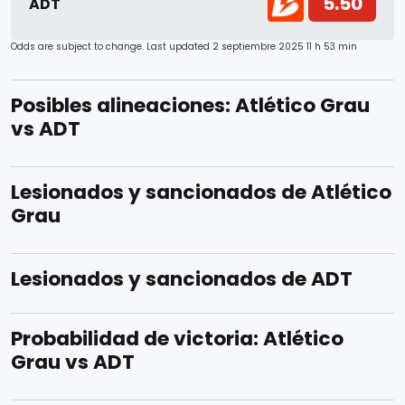
5.50
ADT
Odds are subject to change. Last updated
2 septiembre 2025 11 h 53 min
Posibles alineaciones: Atlético Grau
vs ADT
Lesionados y sancionados de Atlético
Grau
Lesionados y sancionados de ADT
Probabilidad de victoria: Atlético
Grau vs ADT