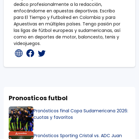
dedico profesionalmente a la redacción,
enfocándome en apuestas deportivas. Escribo
para El Tiempo y Futbolred en Colombia y para
Apuestivas en múltiples países. Tengo pasión por
las ligas de fútbol europeas y sudamericanas, así
como en deportes de motor, baloncesto, tenis y
videojuegos.
Pronosticos futbol
Pronósticos final Copa Sudamericana 2026:
cuotas y favoritos
Pronósticos Sporting Cristal vs. ADC Juan