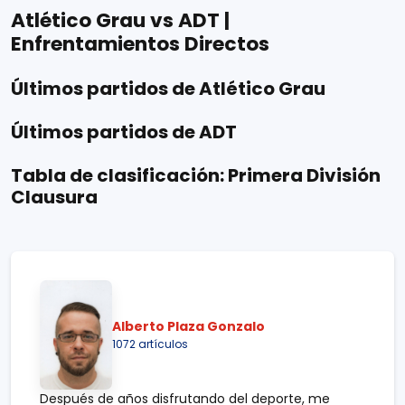
Atlético Grau vs ADT |
Enfrentamientos Directos
Últimos partidos de Atlético Grau
Últimos partidos de ADT
Tabla de clasificación: Primera División
Clausura
Alberto Plaza Gonzalo
1072 artículos
Después de años disfrutando del deporte, me