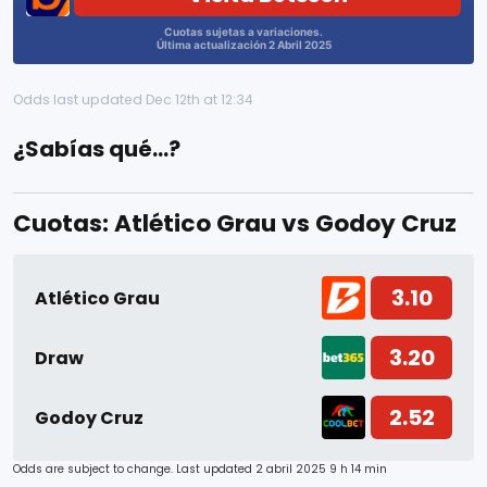
Cuotas sujetas a variaciones.
Última actualización 2 Abril 2025
Odds last updated Dec 12th at 12:34
¿Sabías qué…?
Cuotas: Atlético Grau vs Godoy Cruz
3.10
Atlético Grau
3.20
Draw
2.52
Godoy Cruz
Odds are subject to change. Last updated
2 abril 2025 9 h 14 min