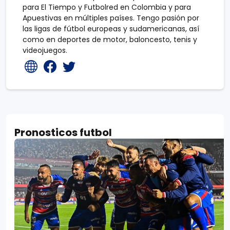
para El Tiempo y Futbolred en Colombia y para
Apuestivas en múltiples países. Tengo pasión por
las ligas de fútbol europeas y sudamericanas, así
como en deportes de motor, baloncesto, tenis y
videojuegos.
Pronosticos futbol