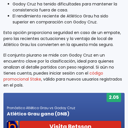
Godoy Cruz ha tenido dificultades para mantener la
consistencia fuera de casa.
El rendimiento reciente de Atlético Grau ha sido
superior en comparación con Godoy Cruz.
Esta opción proporciona seguridad en caso de un empate,
pero las recientes actuaciones y la ventaja de local de
Atlético Grau los convierten en la apuesta más segura.
El conjunto piurano se mide con Godoy Cruz en un
encuentro clave por la clasificación, ideal para quienes
analizan al detalle partidos con peso regional. Si aún no
tienes cuenta, puedes iniciar sesión con el
código
promocional Stake
, válido para nuevos usuarios registrados
en el país.
2.05
Pronóstico Atlético Grau vs Godoy Cruz
Atlético Grau gana (DNB)
Visita Betsson