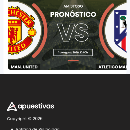
Copyright © 2026
Política de Privacidad