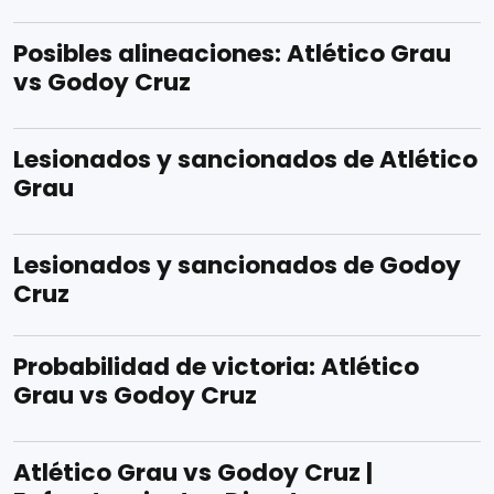
Posibles alineaciones: Atlético Grau
vs Godoy Cruz
Lesionados y sancionados de Atlético
Grau
Lesionados y sancionados de Godoy
Cruz
Probabilidad de victoria: Atlético
Grau vs Godoy Cruz
Atlético Grau vs Godoy Cruz |