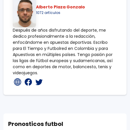
Alberto Plaza Gonzalo
1072 artículos
Después de años disfrutando del deporte, me
dedico profesionalmente a la redacción,
enfocándome en apuestas deportivas. Escribo
para El Tiempo y Futbolred en Colombia y para
Apuestivas en múltiples países. Tengo pasión por
las ligas de fútbol europeas y sudamericanas, así
como en deportes de motor, baloncesto, tenis y
videojuegos.
Pronosticos futbol