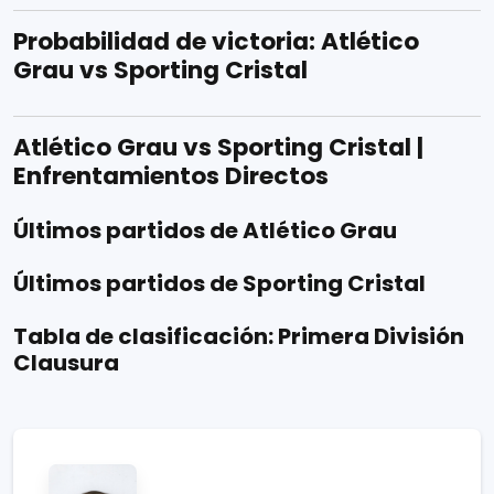
Probabilidad de victoria: Atlético
Grau vs Sporting Cristal
Atlético Grau vs Sporting Cristal |
Enfrentamientos Directos
Últimos partidos de Atlético Grau
Últimos partidos de Sporting Cristal
Tabla de clasificación: Primera División
Clausura