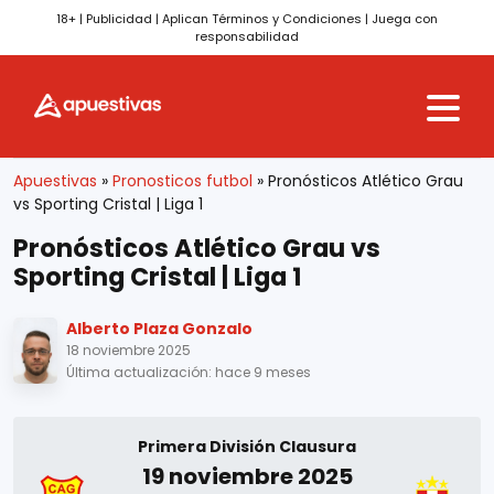
18+ | Publicidad | Aplican Términos y Condiciones | Juega con
responsabilidad
Skip to content
Apuestivas
»
Pronosticos futbol
»
Pronósticos Atlético Grau
vs Sporting Cristal | Liga 1
Pronósticos Atlético Grau vs
Sporting Cristal | Liga 1
Alberto Plaza Gonzalo
18 noviembre 2025
Última actualización: hace 9 meses
Primera División Clausura
19 noviembre 2025