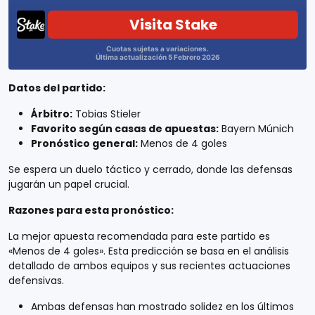
Visita Stake
Cuotas sujetas a variaciones.
Última actualización 5 Febrero 2026
Datos del partido:
Árbitro:
Tobias Stieler
Favorito según casas de apuestas:
Bayern Múnich
Pronóstico general:
Menos de 4 goles
Se espera un duelo táctico y cerrado, donde las defensas
jugarán un papel crucial.
Razones para esta pronóstico:
La mejor apuesta recomendada para este partido es
«Menos de 4 goles». Esta predicción se basa en el análisis
detallado de ambos equipos y sus recientes actuaciones
defensivas.
Ambas defensas han mostrado solidez en los últimos