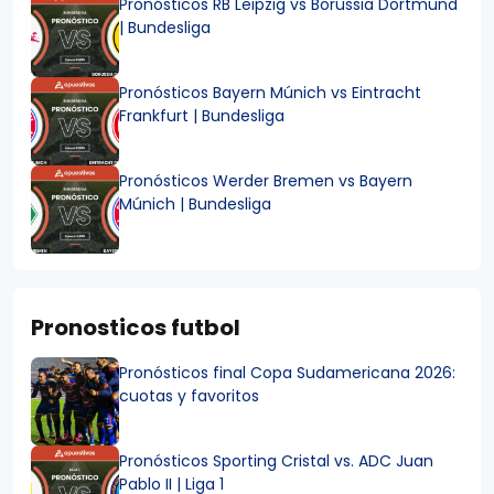
Pronósticos RB Leipzig vs Borussia Dortmund
| Bundesliga
Pronósticos Bayern Múnich vs Eintracht
Frankfurt | Bundesliga
Pronósticos Werder Bremen vs Bayern
Múnich | Bundesliga
Pronosticos futbol
Pronósticos final Copa Sudamericana 2026:
cuotas y favoritos
Pronósticos Sporting Cristal vs. ADC Juan
Pablo II | Liga 1