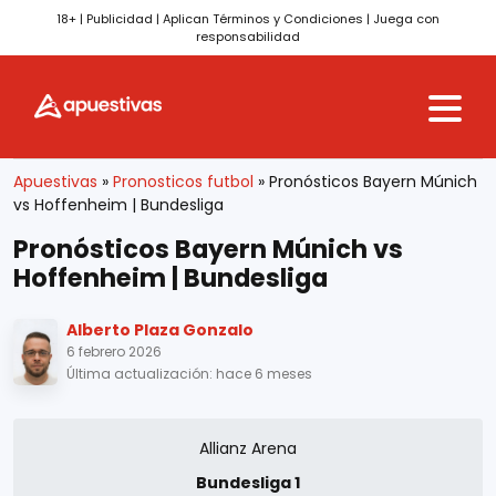
18+ | Publicidad | Aplican Términos y Condiciones | Juega con
responsabilidad
Skip to content
Apuestivas
»
Pronosticos futbol
»
Pronósticos Bayern Múnich
vs Hoffenheim | Bundesliga
Pronósticos Bayern Múnich vs
Hoffenheim | Bundesliga
Alberto Plaza Gonzalo
6 febrero 2026
Última actualización: hace 6 meses
Allianz Arena
Bundesliga 1