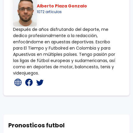
Alberto Plaza Gonzalo
1072 artículos
Después de años disfrutando del deporte, me
dedico profesionalmente a la redacción,
enfocándome en apuestas deportivas. Escribo
para El Tiempo y Futbolred en Colombia y para
Apuestivas en múltiples países. Tengo pasión por
las ligas de fútbol europeas y sudamericanas, así
como en deportes de motor, baloncesto, tenis y
videojuegos.
Pronosticos futbol