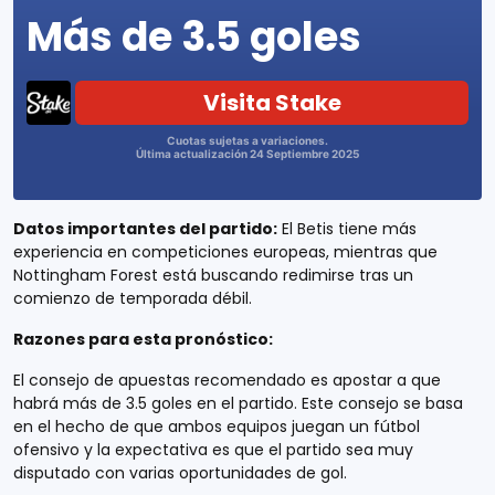
Más de 3.5 goles
Visita Stake
Cuotas sujetas a variaciones.
Última actualización 24 Septiembre 2025
Datos importantes del partido:
El Betis tiene más
experiencia en competiciones europeas, mientras que
Nottingham Forest está buscando redimirse tras un
comienzo de temporada débil.
Razones para esta pronóstico:
El consejo de apuestas recomendado es apostar a que
habrá más de 3.5 goles en el partido. Este consejo se basa
en el hecho de que ambos equipos juegan un fútbol
ofensivo y la expectativa es que el partido sea muy
disputado con varias oportunidades de gol.