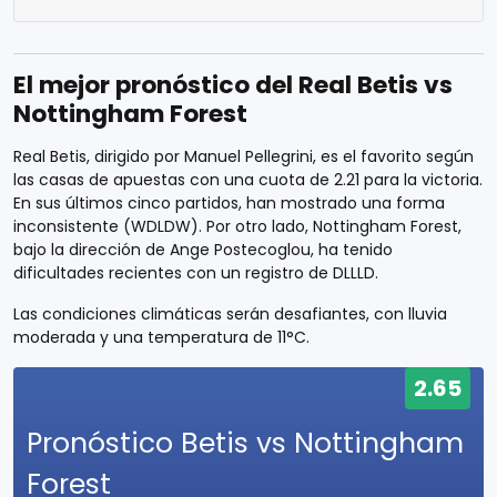
El mejor pronóstico del Real Betis vs
Nottingham Forest
Real Betis, dirigido por Manuel Pellegrini, es el favorito según
las casas de apuestas con una cuota de 2.21 para la victoria.
En sus últimos cinco partidos, han mostrado una forma
inconsistente (WDLDW). Por otro lado, Nottingham Forest,
bajo la dirección de Ange Postecoglou, ha tenido
dificultades recientes con un registro de DLLLD.
Las condiciones climáticas serán desafiantes, con lluvia
moderada y una temperatura de 11°C.
2.65
Pronóstico Betis vs Nottingham
Forest