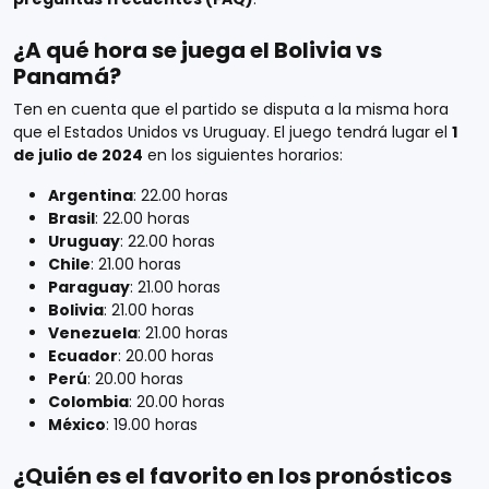
¿A qué hora se juega el Bolivia vs
Panamá?
Ten en cuenta que el partido se disputa a la misma hora
que el Estados Unidos vs Uruguay. El juego tendrá lugar el
1
de julio de 2024
en los siguientes horarios:
Argentina
: 22.00 horas
Brasil
: 22.00 horas
Uruguay
: 22.00 horas
Chile
: 21.00 horas
Paraguay
: 21.00 horas
Bolivia
: 21.00 horas
Venezuela
: 21.00 horas
Ecuador
: 20.00 horas
Perú
: 20.00 horas
Colombia
: 20.00 horas
México
: 19.00 horas
¿Quién es el favorito en los pronósticos