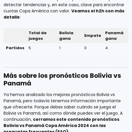
detectar tendencias y, en este caso, clave para encontrar
cuotas Copa América con valor.
Veamos el h2h con más
detalle
:
Total de
Bolivia
Panamá
Empate
juegos
gana
gana
Partidos
5
1
0
4
Más sobre los pronósticos Bolivia vs
Panamá
Ya hemos analizado los mejores pronósticos Bolivia vs
Panamá, pero todavía tenemos información importante
que ofrecerte. Porque debes saber cuándo se juega el
Bolivia vs Panamá, así como dónde puedes ver el juego. A
continuación,
cerramos este contenido pronósticos
Bolivia vs Panamá Copa América 2024 con las
preguntas frecuentes (FAQ)
: