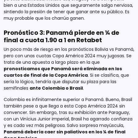
bien a una Estados Unidos que seguramente salga nerviosa,
sintiendo la presión de tener que ganar ante su público. Es
muy probable que los charrúa ganen.
Pronóstico 3: Panamá pierde en ¼ de
final a cuota 1.90 a 1 en
Retabet
Un poco más de riesgo en los pronósticos Bolivia vs Panamá,
pero con unas cuotas Copa América 2024 muy jugosas. Se
trata de una apuesta a largo plazo en la que
pronosticamos que Panamá será eliminada en los
cuartos de final de la Copa América
. Si se clasifica, que
sería lo lógico, tendría que disputar su plaza para las
semifinales
ante Colombia o Brasil
.
Colombia es infinitamente superior a Panamá. Bueno, Brasil
también pese a que llega a esta Copa América 2024 sin
convencer. Sin embargo, tras su exhibición ante Paraguay,
con un Vinícius Junior imperial, Brasil ha agarrado confianza
y es cada vez más peligrosa. Salvo sorpresa mayúscula,
Panamá debería caer sin paliativos en los ¼ de final