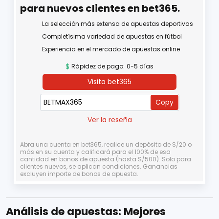
para nuevos clientes en bet365.
La selección más extensa de apuestas deportivas
Completísima variedad de apuestas en fútbol
Experiencia en el mercado de apuestas online
$
Rápidez de pago:
0-5 días
Visita bet365
Copy
Ver la reseña
Abra una cuenta en bet365, realice un depósito de S/20 o
más en su cuenta y calificará para el 100% de esa
cantidad en bonos de apuesta (hasta S/500). Solo para
clientes nuevos, se aplican condiciones. Ganancias
excluyen importe de bonos de apuesta.
Análisis de apuestas: Mejores