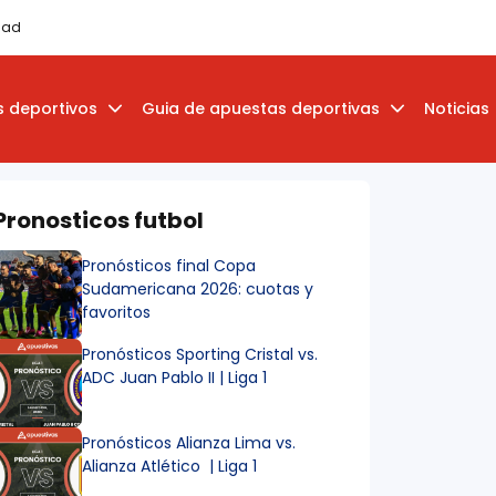
dad
s deportivos
Guia de apuestas deportivas
Noticias
Pronosticos futbol
Pronósticos final Copa
Sudamericana 2026: cuotas y
favoritos
Pronósticos Sporting Cristal vs.
ADC Juan Pablo II | Liga 1
Pronósticos Alianza Lima vs.
Alianza Atlético | Liga 1