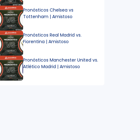
Pronósticos Chelsea vs
Tottenham | Amistoso
Pronósticos Real Madrid vs.
Fiorentina | Amistoso
Pronósticos Manchester United vs.
Atlético Madrid | Amistoso