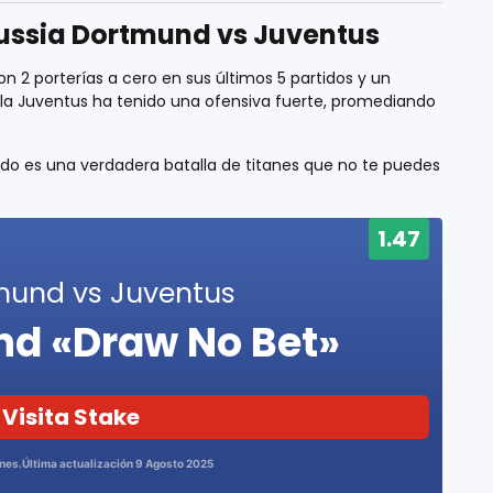
russia Dortmund vs Juventus
 2 porterías a cero en sus últimos 5 partidos y un
, la Juventus ha tenido una ofensiva fuerte, promediando
o es una verdadera batalla de titanes que no te puedes
1.47
mund vs Juventus
nd «Draw No Bet»
Visita Stake
nes.
Última actualización 9 Agosto 2025