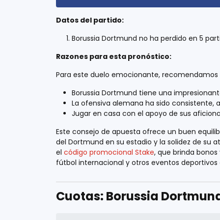
Datos del partido:
Borussia Dortmund no ha perdido en 5 part
Razones para esta pronóstico:
Para este duelo emocionante, recomendamos la
Borussia Dortmund tiene una impresionante
La ofensiva alemana ha sido consistente, 
Jugar en casa con el apoyo de sus aficiona
Este consejo de apuesta ofrece un buen equilib
del Dortmund en su estadio y la solidez de su 
el
código promocional Stake
, que brinda bonos
fútbol internacional y otros eventos deportivos
Cuotas: Borussia Dortmund