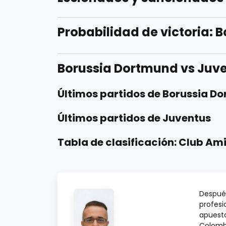
Probabilidad de victoria: 
Borussia Dortmund vs Juve
Últimos partidos de Borussia D
Últimos partidos de Juventus
Tabla de clasificación: Club Am
Después
profes
apuesta
Colombi