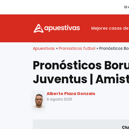
18
Skip to content
Mejores casas de
Apuestivas
»
Pronosticos futbol
»
Pronósticos Bo
Pronósticos Bor
Juventus | Amis
Alberto Plaza Gonzalo
9 agosto 2025
Cl