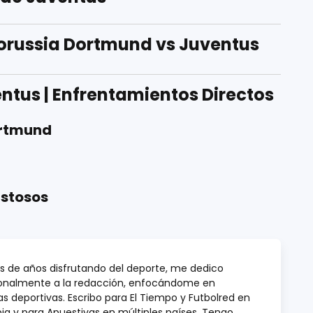
Borussia Dortmund vs Juventus
ntus | Enfrentamientos Directos
ortmund
istosos
 de años disfrutando del deporte, me dedico
ionalmente a la redacción, enfocándome en
s deportivas. Escribo para El Tiempo y Futbolred en
a y para Apuestivas en múltiples países. Tengo