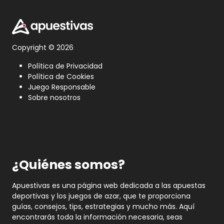
Copyright © 2026
Política de Privacidad
Política de Cookies
Juego Responsable
Sobre nosotros
¿Quiénes somos?
Apuestivas es una página web dedicada a las apuestas
deportivas y los juegos de azar, que te proporciona
guías, consejos, tips, estrategias y mucho más. Aquí
encontrarás toda la información necesaria, seas