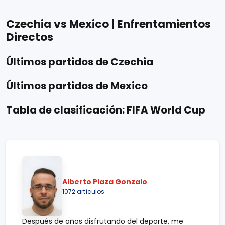
Czechia vs Mexico | Enfrentamientos
Directos
Últimos partidos de Czechia
Últimos partidos de Mexico
Tabla de clasificación: FIFA World Cup
Alberto Plaza Gonzalo
1072 artículos
Después de años disfrutando del deporte, me