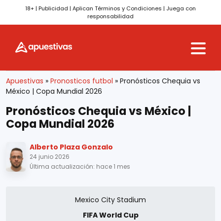
18+ | Publicidad | Aplican Términos y Condiciones | Juega con
responsabilidad
Skip to content
Apuestivas
»
Pronosticos futbol
»
Pronósticos Chequia vs
México | Copa Mundial 2026
Pronósticos Chequia vs México |
Copa Mundial 2026
Alberto Plaza Gonzalo
24 junio 2026
Última actualización: hace 1 mes
Mexico City Stadium
FIFA World Cup