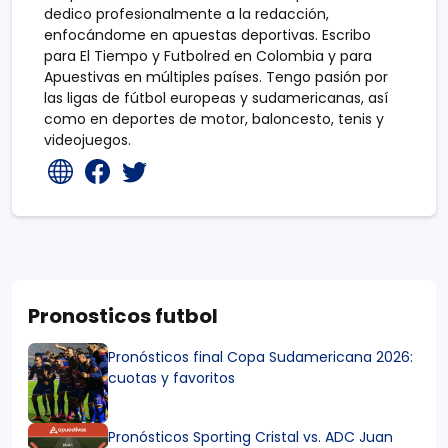
dedico profesionalmente a la redacción,
enfocándome en apuestas deportivas. Escribo
para El Tiempo y Futbolred en Colombia y para
Apuestivas en múltiples países. Tengo pasión por
las ligas de fútbol europeas y sudamericanas, así
como en deportes de motor, baloncesto, tenis y
videojuegos.
Pronosticos futbol
Pronósticos final Copa Sudamericana 2026:
cuotas y favoritos
Pronósticos Sporting Cristal vs. ADC Juan