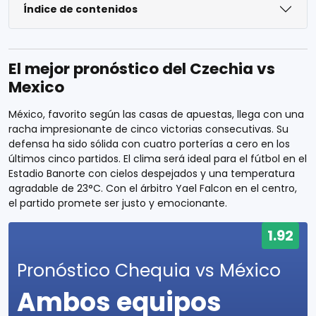
Índice de contenidos
El mejor pronóstico del Czechia vs
Mexico
México, favorito según las casas de apuestas, llega con una
racha impresionante de cinco victorias consecutivas. Su
defensa ha sido sólida con cuatro porterías a cero en los
últimos cinco partidos. El clima será ideal para el fútbol en el
Estadio Banorte con cielos despejados y una temperatura
agradable de 23°C. Con el árbitro Yael Falcon en el centro,
el partido promete ser justo y emocionante.
1.92
Pronóstico Chequia vs México
Ambos equipos