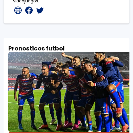
videojuegos.
Pronosticos futbol