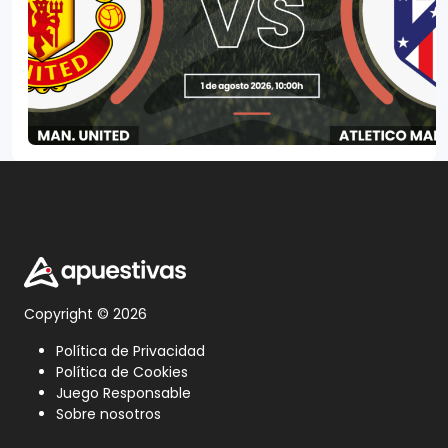
Copyright © 2026
Política de Privacidad
Política de Cookies
Juego Responsable
Sobre nosotros