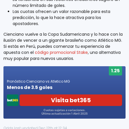
número limitado de goles.
Las cuotas ofrecen un valor razonable para esta
predicción, lo que la hace atractiva para los
apostadores.
Cienciano vuelve a la Copa Sudamericana y lo hace con la
ilusión de vencer a un gigante brasileño como Atlético MG.
Si estás en Perú, puedes comenzar tu experiencia de
apuesta con el
código promocional Stake
, una alternativa
muy popular para nuevos usuarios.
1.25
Pronóstico Cienciano vs Atletico MG
Menos de 3.5 goles
Visita bet365
Cuotas sujetas a variaciones.
Última actualización 1 Abril 2025
Odds last updated Dec 12th at 12:34