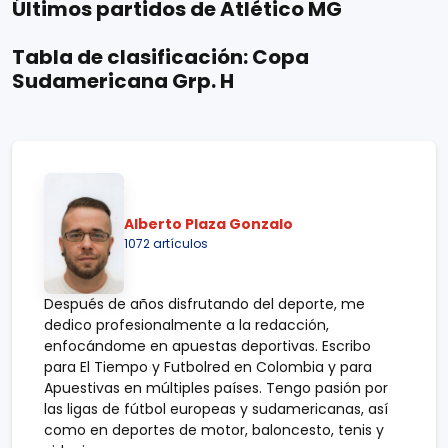
Últimos partidos de Atlético MG
Tabla de clasificación: Copa
Sudamericana Grp. H
Alberto Plaza Gonzalo
1072 artículos
Después de años disfrutando del deporte, me
dedico profesionalmente a la redacción,
enfocándome en apuestas deportivas. Escribo
para El Tiempo y Futbolred en Colombia y para
Apuestivas en múltiples países. Tengo pasión por
las ligas de fútbol europeas y sudamericanas, así
como en deportes de motor, baloncesto, tenis y