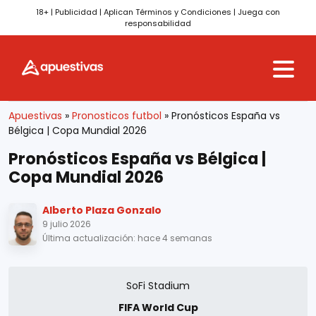
18+ | Publicidad | Aplican Términos y Condiciones | Juega con
responsabilidad
Skip to content
Apuestivas
»
Pronosticos futbol
»
Pronósticos España vs
Bélgica | Copa Mundial 2026
Pronósticos España vs Bélgica |
Copa Mundial 2026
Alberto Plaza Gonzalo
9 julio 2026
Última actualización: hace 4 semanas
SoFi Stadium
FIFA World Cup