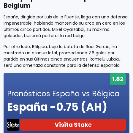
Belgium
España, dirigida por Luis de la Fuente, llega con una defensa
impenetrable, habiendo mantenido su arco en cero en los
últimos cinco partidos. Mikel Oyarzabal, su máximo
goleador, buscará perforar la red belga.
Por otro lado, Bélgica, bajo la batuta de Rudi García, ha
mostrado un ataque letal, promediando 2.6 goles por
partido en sus últimos cinco encuentros. Romelu Lukaku
será una amenaza constante para la defensa española.
1.82
Pronósticos España vs Bélgica
España -0.75 (AH)
Visita Stake