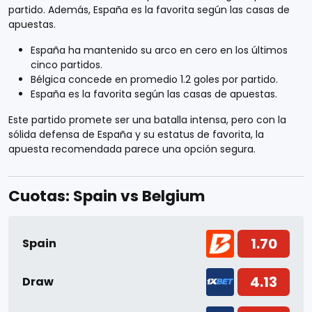
partido. Además, España es la favorita según las casas de
apuestas.
España ha mantenido su arco en cero en los últimos
cinco partidos.
Bélgica concede en promedio 1.2 goles por partido.
España es la favorita según las casas de apuestas.
Este partido promete ser una batalla intensa, pero con la
sólida defensa de España y su estatus de favorita, la
apuesta recomendada parece una opción segura.
Cuotas: Spain vs Belgium
1.70
Spain
4.13
Draw