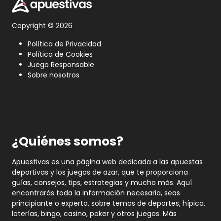
Copyright © 2026
Política de Privacidad
Política de Cookies
Juego Responsable
Sobre nosotros
¿Quiénes somos?
Apuestivas es una página web dedicada a las apuestas
deportivas y los juegos de azar, que te proporciona
guías, consejos, tips, estrategias y mucho más. Aquí
encontrarás toda la información necesaria, seas
principiante o experto, sobre temas de deportes, hípica,
loterías, bingo, casino, poker y otros juegos. Más