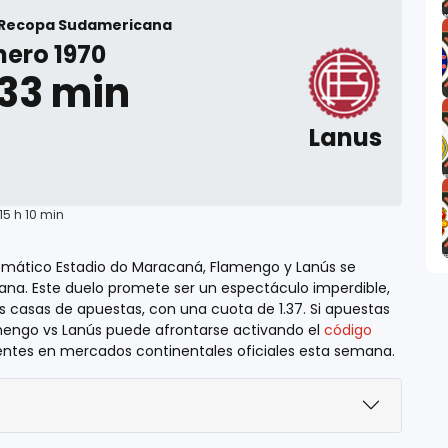
Recopa Sudamericana
nero 1970
 33 min
Lanus
 15 h 10 min
mático Estadio do Maracaná, Flamengo y Lanús se
ana. Este duelo promete ser un espectáculo imperdible,
 casas de apuestas, con una cuota de 1.37. Si apuestas
mengo vs Lanús puede afrontarse activando el
código
gentes en mercados continentales oficiales esta semana.