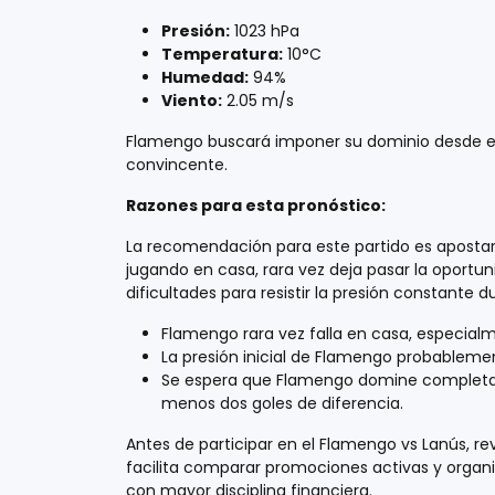
Presión:
1023 hPa
Temperatura:
10°C
Humedad:
94%
Viento:
2.05 m/s
Flamengo buscará imponer su dominio desde el p
convincente.
Razones para esta pronóstico:
La recomendación para este partido es apostar
jugando en casa, rara vez deja pasar la oportun
dificultades para resistir la presión constante 
Flamengo rara vez falla en casa, especialm
La presión inicial de Flamengo probablemen
Se espera que Flamengo domine completame
menos dos goles de diferencia.
Antes de participar en el Flamengo vs Lanús, rev
facilita comparar promociones activas y organ
con mayor disciplina financiera.