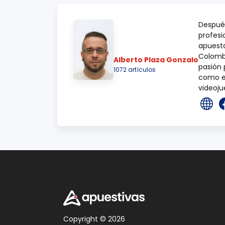
Después
profes
apuesta
Colombi
Alberto Plaza Gonzalo
pasión 
1072 artículos
como en
videoju
Copyright © 2026