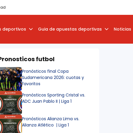
dad
s deportivos
Guia de apuestas deportivas
Noticias
Pronosticos futbol
Pronósticos final Copa
Sudamericana 2026: cuotas y
favoritos
Pronósticos Sporting Cristal vs.
ADC Juan Pablo II | Liga 1
Pronósticos Alianza Lima vs.
Alianza Atlético | Liga 1