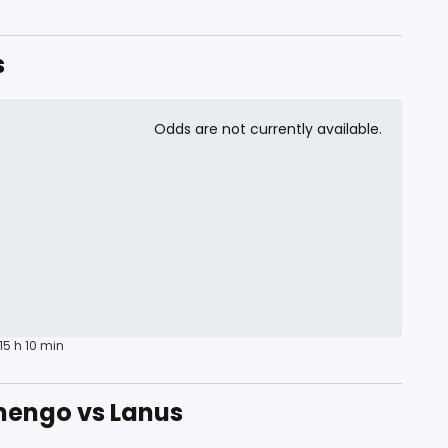
s
Odds are not currently available.
 15 h 10 min
amengo vs Lanus