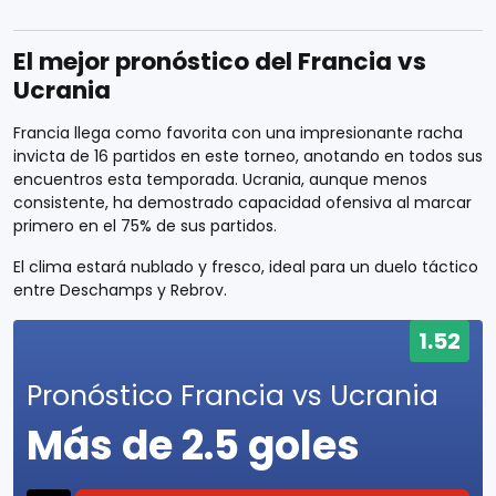
El mejor pronóstico del Francia vs
Ucrania
Francia llega como favorita con una impresionante racha
invicta de 16 partidos en este torneo, anotando en todos sus
encuentros esta temporada. Ucrania, aunque menos
consistente, ha demostrado capacidad ofensiva al marcar
primero en el 75% de sus partidos.
El clima estará nublado y fresco, ideal para un duelo táctico
entre Deschamps y Rebrov.
1.52
Pronóstico Francia vs Ucrania
Más de 2.5 goles