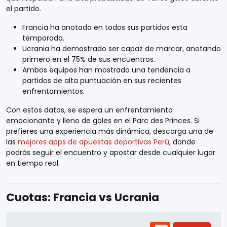
el partido.
Francia ha anotado en todos sus partidos esta
temporada.
Ucrania ha demostrado ser capaz de marcar, anotando
primero en el 75% de sus encuentros.
Ambos equipos han mostrado una tendencia a
partidos de alta puntuación en sus recientes
enfrentamientos.
Con estos datos, se espera un enfrentamiento
emocionante y lleno de goles en el Parc des Princes. Si
prefieres una experiencia más dinámica, descarga una de
las
mejores apps de apuestas deportivas Perú
, donde
podrás seguir el encuentro y apostar desde cualquier lugar
en tiempo real.
Cuotas: Francia vs Ucrania