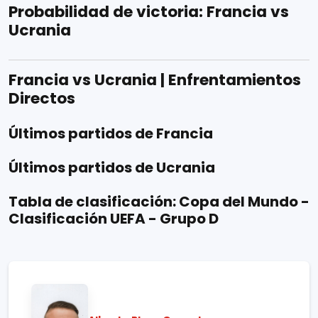
Probabilidad de victoria: Francia vs
Ucrania
Francia vs Ucrania | Enfrentamientos
Directos
Últimos partidos de Francia
Últimos partidos de Ucrania
Tabla de clasificación: Copa del Mundo -
Clasificación UEFA - Grupo D