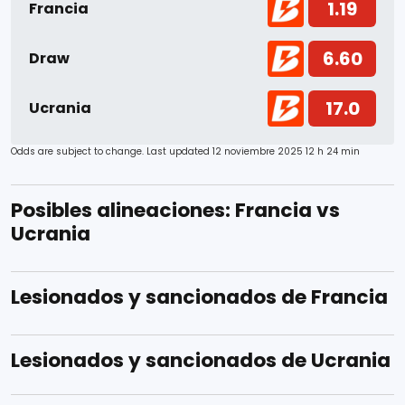
1.19
Francia
6.60
Draw
17.0
Ucrania
Odds are subject to change. Last updated
12 noviembre 2025 12 h 24 min
Posibles alineaciones: Francia vs
Ucrania
Lesionados y sancionados de Francia
Lesionados y sancionados de Ucrania