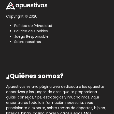
Copyright © 2026
Política de Privacidad
Política de Cookies
Juego Responsable
Sobre nosotros
¿Quiénes somos?
Apuestivas es una página web dedicada a las apuestas
deportivas y los juegos de azar, que te proporciona
guías, consejos, tips, estrategias y mucho más. Aquí
encontrarás toda la información necesaria, seas
principiante o experto, sobre temas de deportes, hípica,
loterías, bingo, casino, poker y otros juegos. Más