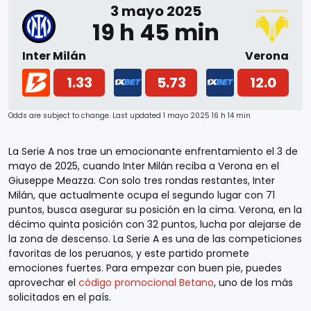
3 mayo 2025
19 h 45 min
Inter Milán
Verona
1.33
5.73
12.0
Odds are subject to change. Last updated
1 mayo 2025 16 h 14 min
La Serie A nos trae un emocionante enfrentamiento el 3 de
mayo de 2025, cuando Inter Milán reciba a Verona en el
Giuseppe Meazza. Con solo tres rondas restantes, Inter
Milán, que actualmente ocupa el segundo lugar con 71
puntos, busca asegurar su posición en la cima. Verona, en la
décimo quinta posición con 32 puntos, lucha por alejarse de
la zona de descenso. La Serie A es una de las competiciones
favoritas de los peruanos, y este partido promete
emociones fuertes. Para empezar con buen pie, puedes
aprovechar el
código promocional Betano
, uno de los más
solicitados en el país.