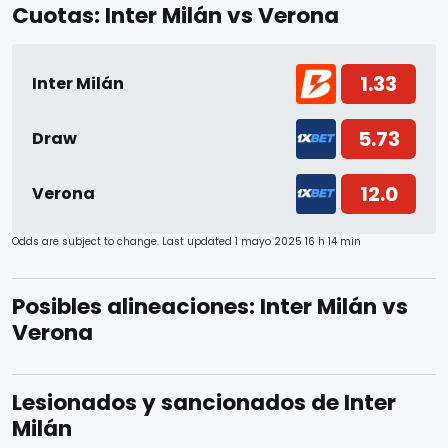
Cuotas: Inter Milán vs Verona
1.33
Inter Milán
5.73
Draw
12.0
Verona
Odds are subject to change. Last updated
1 mayo 2025 16 h 14 min
Posibles alineaciones: Inter Milán vs
Verona
Lesionados y sancionados de Inter
Milán