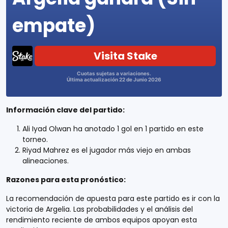
empate)
Visita Stake
Cuotas sujetas a variaciones.
Última actualización 22 de Junio 2026
Información clave del partido:
Ali Iyad Olwan ha anotado 1 gol en 1 partido en este
torneo.
Riyad Mahrez es el jugador más viejo en ambas
alineaciones.
Razones para esta pronóstico:
La recomendación de apuesta para este partido es ir con la
victoria de Argelia. Las probabilidades y el análisis del
rendimiento reciente de ambos equipos apoyan esta