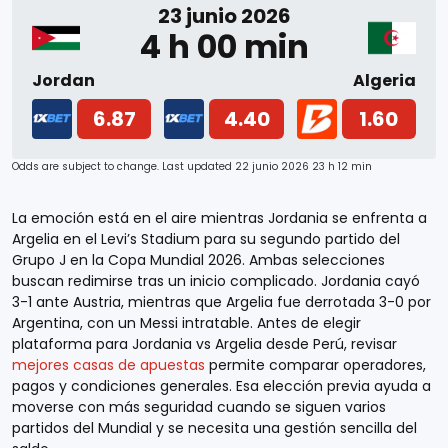
23 junio 2026
4 h 00 min
Jordan
Algeria
6.87
4.40
1.60
Odds are subject to change. Last updated
22 junio 2026 23 h 12 min
La emoción está en el aire mientras Jordania se enfrenta a
Argelia en el Levi’s Stadium para su segundo partido del
Grupo J en la Copa Mundial 2026. Ambas selecciones
buscan redimirse tras un inicio complicado. Jordania cayó
3-1 ante Austria, mientras que Argelia fue derrotada 3-0 por
Argentina, con un Messi intratable. Antes de elegir
plataforma para Jordania vs Argelia desde Perú, revisar
mejores casas de apuestas
permite comparar operadores,
pagos y condiciones generales. Esa elección previa ayuda a
moverse con más seguridad cuando se siguen varios
partidos del Mundial y se necesita una gestión sencilla del