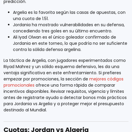
predicción.
Argelia es la favorita según las casas de apuestas, con
una cuota de 1.51.
Jordania ha mostrado vulnerabilidades en su defensa,
concediendo tres goles en su último encuentro.
Ali Iyad Olwan es el único goleador confirmado de
Jordania en este torneo, lo que podría no ser suficiente
contra la sólida defensa argelina.
La táctica de Argelia, con jugadores experimentados como
Riyad Mahrez y un sólido esquema defensivo, les da una
ventaja significativa en este enfrentamiento. Si prefieres
empezar por promociones, la sección de
mejores códigos
promocionales
ofrece una forma rápida de comparar
incentivos disponibles. Revisar requisitos, vigencia y límites
antes de registrarte ayuda a detectar bonos más prácticos
para Jordania vs Argelia y a proteger mejor el presupuesto
destinado al Mundial.
Cuotas: Jordan vs Algeria