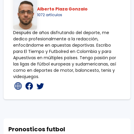
Alberto Plaza Gonzalo
1072 artículos
Después de años disfrutando del deporte, me
dedico profesionalmente a la redacción,
enfocándome en apuestas deportivas. Escribo
para El Tiempo y Futbolred en Colombia y para
Apuestivas en múltiples países. Tengo pasión por
las ligas de fútbol europeas y sudamericanas, así
como en deportes de motor, baloncesto, tenis y
videojuegos.
Pronosticos futbol