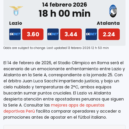
14 febrero 2026
18 h 00 min
Lazio
Atalanta
3.60
3.44
2.24
Odds are subject to change. Last updated
13 febrero 2026 12 h 50 min
El 14 de febrero de 2026, el Stadio Olimpico en Roma será el
escenario de un emocionante enfrentamiento entre Lazio y
Atalanta en la Serie A, correspondiente a la jornada 25. Con
el árbitro Juan Luca Sacchi impartiendo justicia, y bajo un
cielo nublado y temperaturas de 2°C, ambos equipos
buscarán sumar puntos cruciales. El Lazio vs Atalanta
despierta atención entre apostadores peruanos que siguen
la Serie A. Consultar las
mejores apps de apuestas
deportivas Perú
facilita comparar operadores y acceder a
promociones antes de apostar en el fútbol italiano.