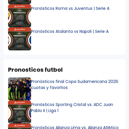
Pronósticos Roma vs Juventus | Serie A
Pronósticos Atalanta vs Napoli | Serie A
Pronosticos futbol
Pronósticos final Copa Sudamericana 2026:
cuotas y favoritos
Pronósticos Sporting Cristal vs. ADC Juan
Pablo II | Liga 1
Pronósticos Alianza Lima vs. Alianza Atlético