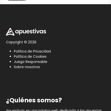
Copyright © 2026
Política de Privacidad
Política de Cookies
Juego Responsable
Sobre nosotros
¿Quiénes somos?
Apuestivas es una página web dedicada a las apuestas