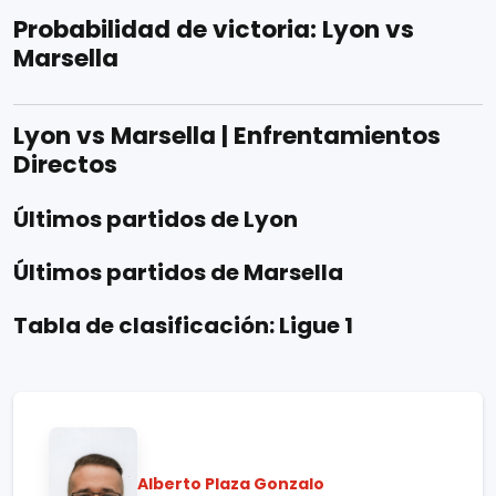
Probabilidad de victoria: Lyon vs
Marsella
Lyon vs Marsella | Enfrentamientos
Directos
Últimos partidos de Lyon
Últimos partidos de Marsella
Tabla de clasificación: Ligue 1
Alberto Plaza Gonzalo