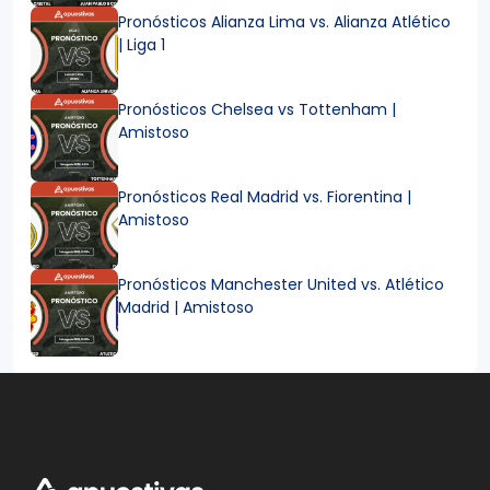
Pronósticos Alianza Lima vs. Alianza Atlético
| Liga 1
Pronósticos Chelsea vs Tottenham |
Amistoso
Pronósticos Real Madrid vs. Fiorentina |
Amistoso
Pronósticos Manchester United vs. Atlético
Madrid | Amistoso