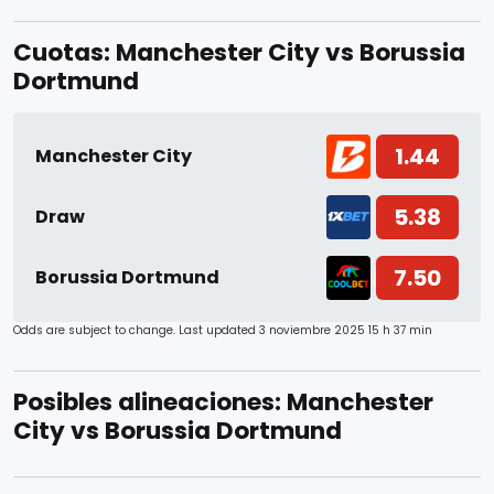
Cuotas: Manchester City vs Borussia
Dortmund
1.44
Manchester City
5.38
Draw
7.50
Borussia Dortmund
Odds are subject to change. Last updated
3 noviembre 2025 15 h 37 min
Posibles alineaciones: Manchester
City vs Borussia Dortmund