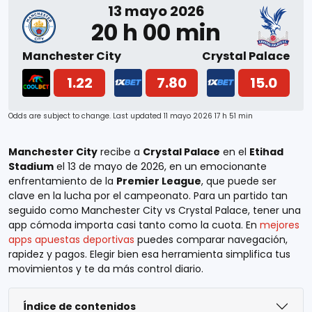
13 mayo 2026
20 h 00 min
Manchester City
Crystal Palace
1.22
7.80
15.0
Odds are subject to change. Last updated
11 mayo 2026 17 h 51 min
Manchester City
recibe a
Crystal Palace
en el
Etihad
Stadium
el 13 de mayo de 2026, en un emocionante
enfrentamiento de la
Premier League
, que puede ser
clave en la lucha por el campeonato. Para un partido tan
seguido como Manchester City vs Crystal Palace, tener una
app cómoda importa casi tanto como la cuota. En
mejores
apps apuestas deportivas
puedes comparar navegación,
rapidez y pagos. Elegir bien esa herramienta simplifica tus
movimientos y te da más control diario.
Índice de contenidos