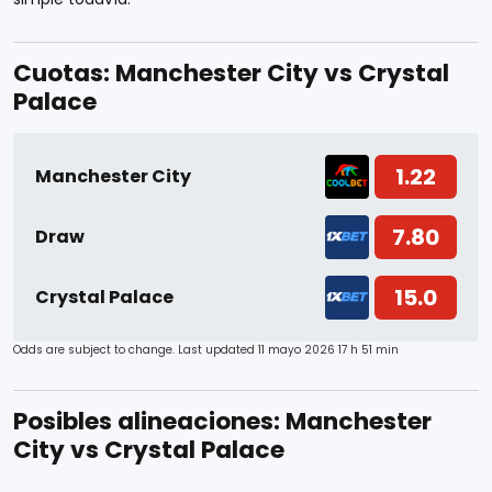
Cuotas: Manchester City vs Crystal
Palace
1.22
Manchester City
7.80
Draw
15.0
Crystal Palace
Odds are subject to change. Last updated
11 mayo 2026 17 h 51 min
Posibles alineaciones: Manchester
City vs Crystal Palace