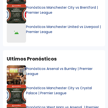
Pronósticos Manchester City vs Brentford |
Premier League
Pronósticos Manchester United vs Liverpool |
Premier League
Ultimos Pronósticos
Pronósticos Arsenal vs Burnley | Premier
League
Pronósticos Manchester City vs Crystal
Palace | Premier League
Pronósticos West Ham vs Arsenal | Premier