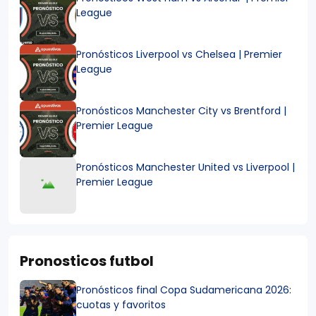
League
Pronósticos Liverpool vs Chelsea | Premier
League
Pronósticos Manchester City vs Brentford |
Premier League
Pronósticos Manchester United vs Liverpool |
Premier League
Pronosticos futbol
Pronósticos final Copa Sudamericana 2026:
cuotas y favoritos