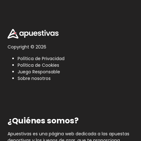
Copyright © 2026
Política de Privacidad
Política de Cookies
Juego Responsable
Sobre nosotros
¿Quiénes somos?
Apuestivas es una página web dedicada a las apuestas
deportivas y los juegos de azar, que te proporciona