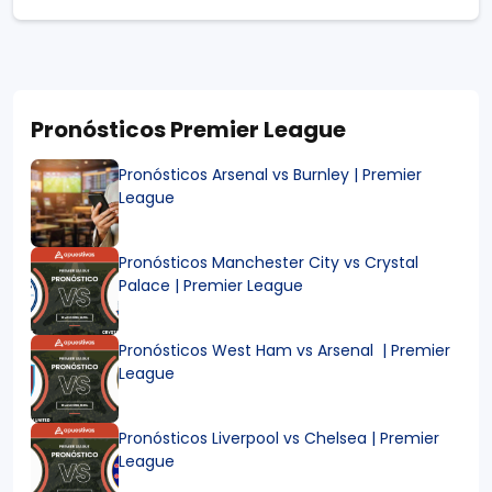
Pronósticos Premier League
Pronósticos Arsenal vs Burnley | Premier
League
Pronósticos Manchester City vs Crystal
Palace | Premier League
Pronósticos West Ham vs Arsenal | Premier
League
Pronósticos Liverpool vs Chelsea | Premier
League