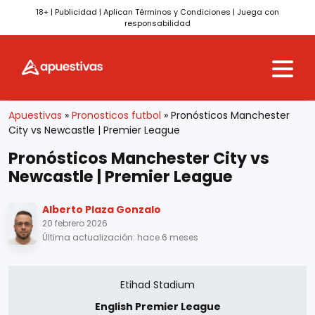
18+ | Publicidad | Aplican Términos y Condiciones | Juega con
responsabilidad
Skip to content
Apuestivas
»
Pronosticos futbol
»
Pronósticos Manchester
City vs Newcastle | Premier League
Pronósticos Manchester City vs
Newcastle | Premier League
Alberto Plaza Gonzalo
20 febrero 2026
Última actualización: hace 6 meses
Etihad Stadium
English Premier League