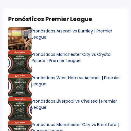
Pronósticos Premier League
Pronósticos Arsenal vs Burnley | Premier
League
Pronósticos Manchester City vs Crystal
Palace | Premier League
Pronósticos West Ham vs Arsenal | Premier
League
Pronósticos Liverpool vs Chelsea | Premier
League
Pronósticos Manchester City vs Brentford |
Premier League