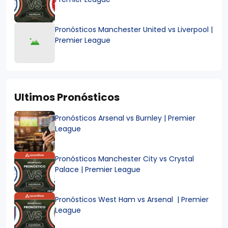
Pronósticos Manchester United vs Liverpool |
Premier League
Ultimos Pronósticos
Pronósticos Arsenal vs Burnley | Premier
League
Pronósticos Manchester City vs Crystal
Palace | Premier League
Pronósticos West Ham vs Arsenal | Premier
League