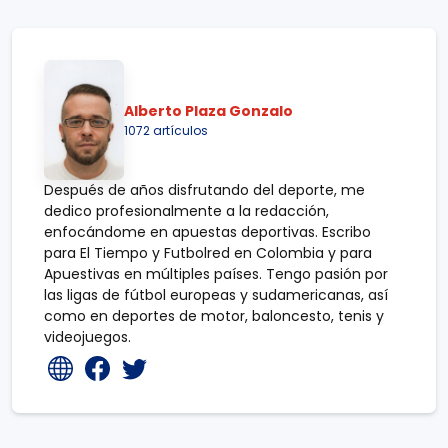
Alberto Plaza Gonzalo
1072 artículos
Después de años disfrutando del deporte, me
dedico profesionalmente a la redacción,
enfocándome en apuestas deportivas. Escribo
para El Tiempo y Futbolred en Colombia y para
Apuestivas en múltiples países. Tengo pasión por
las ligas de fútbol europeas y sudamericanas, así
como en deportes de motor, baloncesto, tenis y
videojuegos.