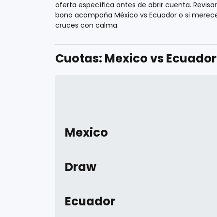
oferta específica antes de abrir cuenta. Revisar
bono acompaña México vs Ecuador o si merece
cruces con calma.
Cuotas: Mexico vs Ecuador
Mexico
Draw
Ecuador