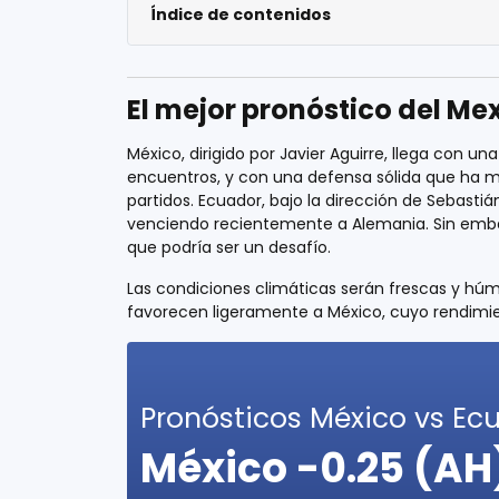
Índice de contenidos
El mejor pronóstico del Me
México, dirigido por Javier Aguirre, llega con 
encuentros, y con una defensa sólida que ha m
partidos. Ecuador, bajo la dirección de Sebas
venciendo recientemente a Alemania. Sin embar
que podría ser un desafío.
Las condiciones climáticas serán frescas y húm
favorecen ligeramente a México, cuyo rendimie
Pronósticos México vs Ec
México -0.25 (AH