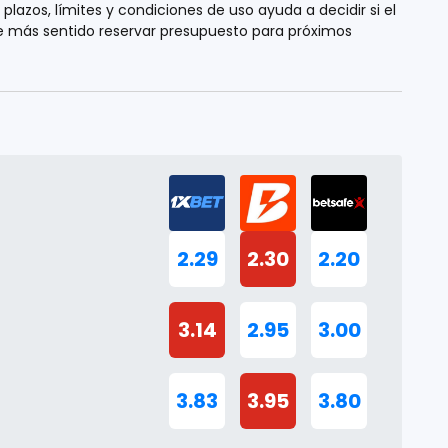
 plazos, límites y condiciones de uso ayuda a decidir si el
 más sentido reservar presupuesto para próximos
2.29
2.30
2.20
3.14
2.95
3.00
3.83
3.95
3.80