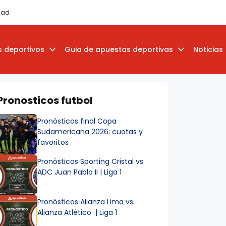
dad
s deportivos
Guia de apuestas deportivas
Noticias
Pronosticos futbol
Pronósticos final Copa
Sudamericana 2026: cuotas y
favoritos
Pronósticos Sporting Cristal vs.
ADC Juan Pablo II | Liga 1
Pronósticos Alianza Lima vs.
Alianza Atlético | Liga 1