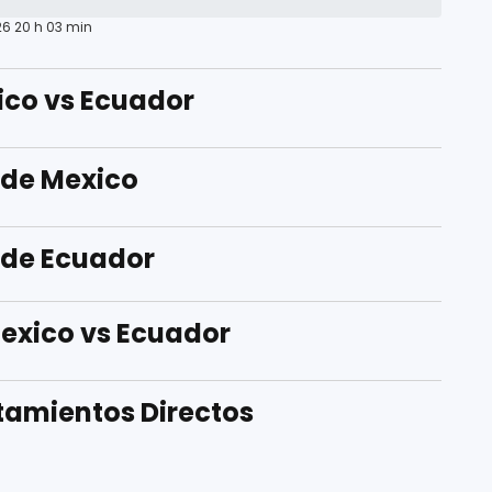
26 20 h 03 min
ico vs Ecuador
 de Mexico
 de Ecuador
Mexico vs Ecuador
tamientos Directos