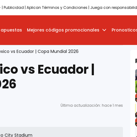
+ | Publicidad | Aplican Términos y Condiciones | Juega con responsabili
 apuestas
Mejores códigos promocionales
Pronostico
xico vs Ecuador | Copa Mundial 2026
co vs Ecuador |
026
Última actualización: hace 1 mes
o City Stadium