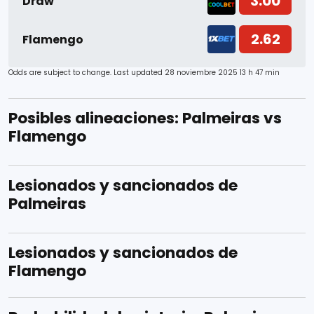
3.00
Draw
2.62
Flamengo
Odds are subject to change. Last updated
28 noviembre 2025 13 h 47 min
Posibles alineaciones: Palmeiras vs
Flamengo
Lesionados y sancionados de
Palmeiras
Lesionados y sancionados de
Flamengo