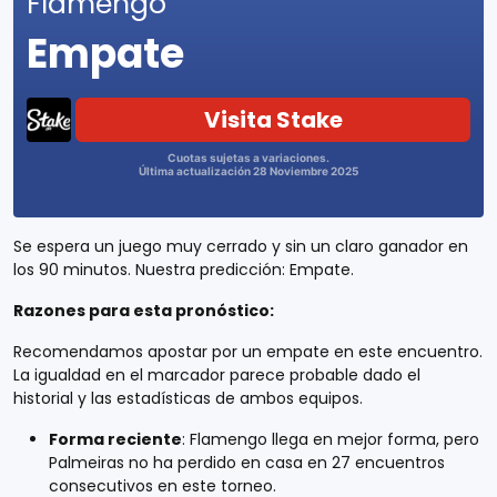
Flamengo
Empate
Visita Stake
Cuotas sujetas a variaciones.
Última actualización 28 Noviembre 2025
Se espera un juego muy cerrado y sin un claro ganador en
los 90 minutos. Nuestra predicción: Empate.
Razones para esta pronóstico:
Recomendamos apostar por un empate en este encuentro.
La igualdad en el marcador parece probable dado el
historial y las estadísticas de ambos equipos.
Forma reciente
: Flamengo llega en mejor forma, pero
Palmeiras no ha perdido en casa en 27 encuentros
consecutivos en este torneo.