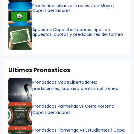
Pronósticos Alianza Lima vs 2 de Mayo |
Copa Libertadores
Apuestas Copa Libertadores: tipos de
apuestas, cuotas y predicciones del torneo
Ultimos Pronósticos
Pronósticos Copa Libertadores:
predicciones, cuotas y análisis del torneo
Pronósticos Palmeiras vs Cerro Porteño |
Copa Libertadores
Pronósticos Flamengo vs Estudiantes | Copa