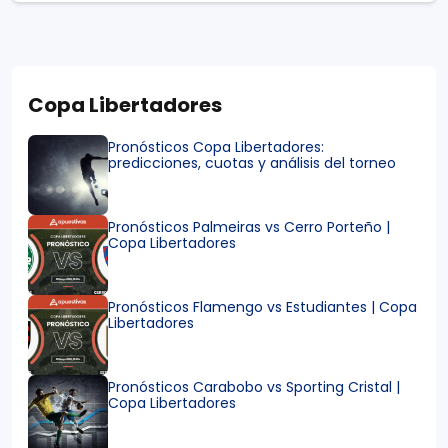
Copa Libertadores
Pronósticos Copa Libertadores:
predicciones, cuotas y análisis del torneo
Pronósticos Palmeiras vs Cerro Porteño |
Copa Libertadores
Pronósticos Flamengo vs Estudiantes | Copa
Libertadores
Pronósticos Carabobo vs Sporting Cristal |
Copa Libertadores