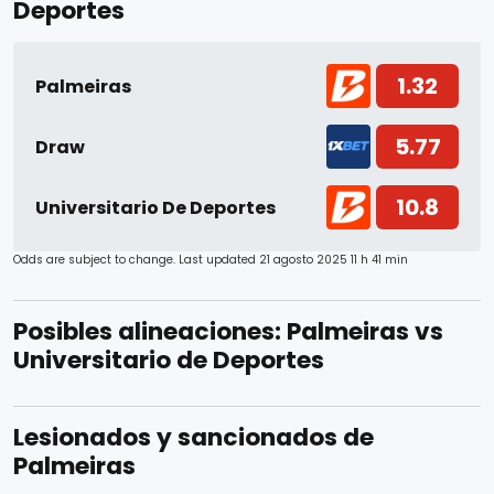
Deportes
1.32
Palmeiras
5.77
Draw
10.8
Universitario De Deportes
Odds are subject to change. Last updated
21 agosto 2025 11 h 41 min
Posibles alineaciones: Palmeiras vs
Universitario de Deportes
Lesionados y sancionados de
Palmeiras