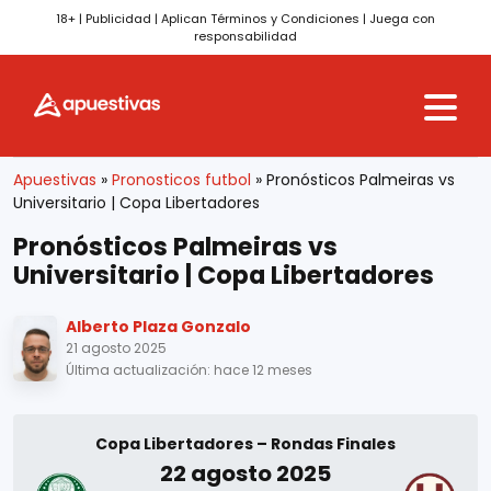
18+ | Publicidad | Aplican Términos y Condiciones | Juega con
responsabilidad
Skip to content
Apuestivas
»
Pronosticos futbol
»
Pronósticos Palmeiras vs
Universitario | Copa Libertadores
Pronósticos Palmeiras vs
Universitario | Copa Libertadores
Alberto Plaza Gonzalo
21 agosto 2025
Última actualización: hace 12 meses
Copa Libertadores – Rondas Finales
22 agosto 2025