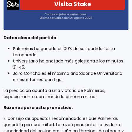
Visita Stake
Cuotas sujetas a variaciones.
Última actualización 21 Agosto 2025
Datos clave del partido:
Palmeiras ha ganado el 100% de sus partidos esta
temporada.
Universitario ha anotado más goles entre los minutos
31-45.
Jairo Concha es el máximo anotador de Universitario
en este torneo con 1 gol.
La predicción apunta a una victoria de Palmeiras,
especialmente dominando la primera mitad.
Razones para esta pronóstico:
El consejo de apuestas recomendado es que Palmeiras
ganará la primera mitad. La razón principal es la evidente
superioridad del equipo brasileño en términos de ataque y