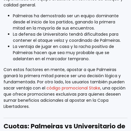
calidad general.
Palmeiras ha demostrado ser un equipo dominante
desde el inicio de los partidos, ganando la primera
mitad en la mayoría de sus encuentros.
La defensa de Universitario tendrá dificultades para
contener el ataque veloz y coordinado de Palmeiras.
La ventaja de jugar en casa y la racha positiva de
Palmeiras hacen que sea muy probable que se
adelanten en el marcador temprano.
Con estos factores en mente, apostar a que Palmeiras
ganará la primera mitad parece ser una decisión lógica y
fundamentada. Por otro lado, los usuarios también pueden
sacar ventaja con el
código promocional Stake
, una opción
que ofrece promociones exclusivas para quienes deseen
sumar beneficios adicionales al apostar en la Copa
Libertadores.
Cuotas: Palmeiras vs Universitario de