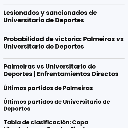
Lesionados y sancionados de
Universitario de Deportes
Probabilidad de victoria: Palmeiras vs
Universitario de Deportes
Palmeiras vs Universitario de
Deportes | Enfrentamientos Directos
Últimos partidos de Palmeiras
Últimos partidos de Universitario de
Deportes
Tabla de clasificación: Copa