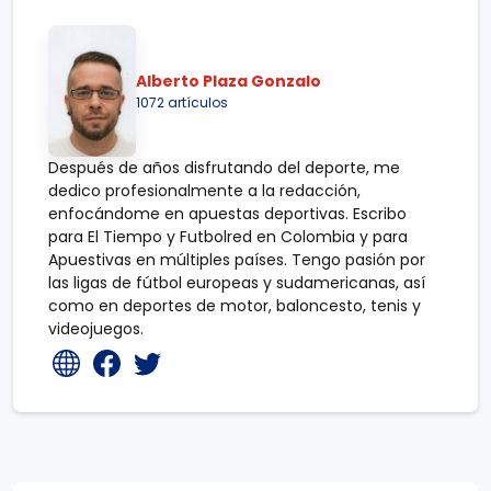
Alberto Plaza Gonzalo
1072 artículos
Después de años disfrutando del deporte, me
dedico profesionalmente a la redacción,
enfocándome en apuestas deportivas. Escribo
para El Tiempo y Futbolred en Colombia y para
Apuestivas en múltiples países. Tengo pasión por
las ligas de fútbol europeas y sudamericanas, así
como en deportes de motor, baloncesto, tenis y
videojuegos.