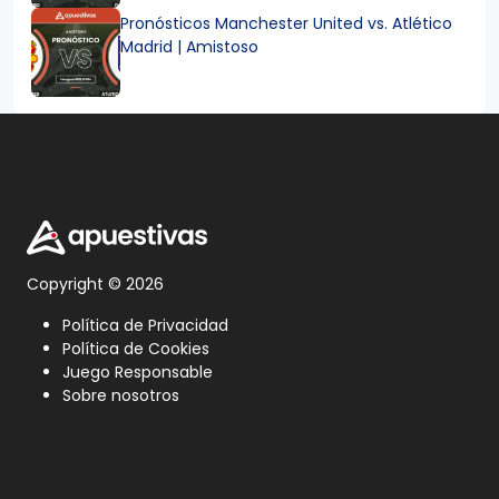
Pronósticos Manchester United vs. Atlético
Madrid | Amistoso
Copyright © 2026
Política de Privacidad
Política de Cookies
Juego Responsable
Sobre nosotros