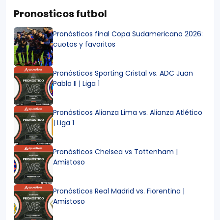
Pronosticos futbol
Pronósticos final Copa Sudamericana 2026:
cuotas y favoritos
Pronósticos Sporting Cristal vs. ADC Juan
Pablo II | Liga 1
Pronósticos Alianza Lima vs. Alianza Atlético
| Liga 1
Pronósticos Chelsea vs Tottenham |
Amistoso
Pronósticos Real Madrid vs. Fiorentina |
Amistoso