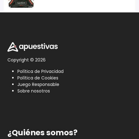
Copyright © 2026
Política de Privacidad
Política de Cookies
Juego Responsable
Sobre nosotros
¿Quiénes somos?