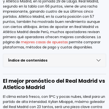
y Atlético Madrid, en la jornada 29 de LaLiga. Real Madrid,
segundo en la tabla con 66 puntos, viene de una racha
impresionante, ganando cuatro de sus últimos cinco
partidos. Atlético Madrid, en la cuarta posición con 57
puntos, también ha mostrado buen rendimiento aunque
con ciertos altibajos. Antes de apostar en Real Madrid vs
Atlético Madrid desde Perú, muchos apostadores revisan
primero qué operadores ofrecen mejores condiciones. La
página de
mejores casas de apuestas
permite comparar
plataformas, métodos de pago y cuotas disponibles.
Índice de contenidos
El mejor pronóstico del Real Madrid vs
Atletico Madrid
El clima estará fresco, con 9°C y pocas nubes, ideal para un
partido de alta intensidad. Kylian Mbappé, máximo goleador
del Real Madrid con 23 tantos, será una pieza clave contra