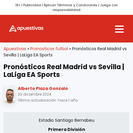
18+ | Publicidad | Aplican Términos y Condiciones | Juega con
responsabilidad
Skip to content
Apuestivas
»
Pronosticos futbol
»
Pronósticos Real Madrid vs
Sevilla | LaLiga EA Sports
Pronósticos Real Madrid vs Sevilla |
LaLiga EA Sports
Alberto Plaza Gonzalo
20 diciembre 2024
Última actualización: hace 1 año
Estadio Santiago Bernabeu
Primera División