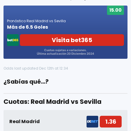
15.00
P
ronóstico Real Madrid vs Sevilla
Más de 6.5 Goles
Visita bet365
Cuotas sujetas a variaciones.
Última actualización 20 Diciembre 2024
Odds last updated Dec 12th at 12:34
¿Sabías qué…?
Cuotas: Real Madrid vs Sevilla
1.36
Real Madrid