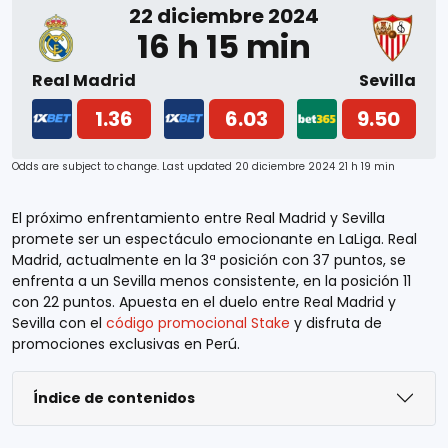
22 diciembre 2024
16 h 15 min
Real Madrid
Sevilla
1.36
6.03
9.50
Odds are subject to change. Last updated
20 diciembre 2024 21 h 19 min
El próximo enfrentamiento entre Real Madrid y Sevilla
promete ser un espectáculo emocionante en LaLiga. Real
Madrid, actualmente en la 3ª posición con 37 puntos, se
enfrenta a un Sevilla menos consistente, en la posición 11
con 22 puntos. Apuesta en el duelo entre Real Madrid y
Sevilla con el
código promocional Stake
y disfruta de
promociones exclusivas en Perú.
Índice de contenidos