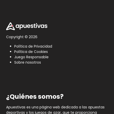
Copyright © 2026
Política de Privacidad
Política de Cookies
Juego Responsable
Sobre nosotros
¿Quiénes somos?
Apuestivas es una página web dedicada a las apuestas
deportivas y los juegos de azar, que te proporciona