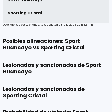
Sporting Cristal
Odds are subject to change. Last updated
28 julio 2026 20 h 32 min
Posibles alineaciones: Sport
Huancayo vs Sporting Cristal
Lesionados y sancionados de Sport
Huancayo
Lesionados y sancionados de
Sporting Cristal