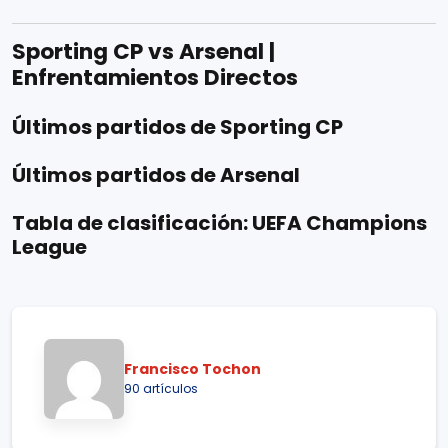
Sporting CP vs Arsenal |
Enfrentamientos Directos
Últimos partidos de Sporting CP
Últimos partidos de Arsenal
Tabla de clasificación: UEFA Champions
League
Francisco Tochon
90 artículos