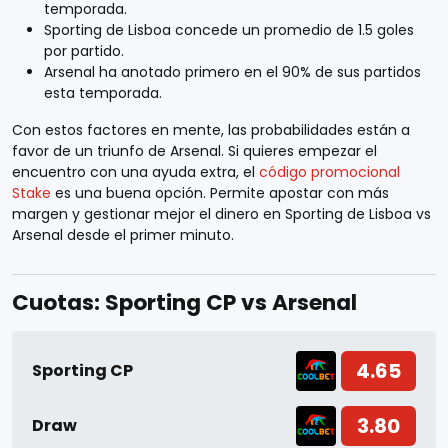
temporada.
Sporting de Lisboa concede un promedio de 1.5 goles
por partido.
Arsenal ha anotado primero en el 90% de sus partidos
esta temporada.
Con estos factores en mente, las probabilidades están a
favor de un triunfo de Arsenal. Si quieres empezar el
encuentro con una ayuda extra, el
código promocional
Stake
es una buena opción. Permite apostar con más
margen y gestionar mejor el dinero en Sporting de Lisboa vs
Arsenal desde el primer minuto.
Cuotas: Sporting CP vs Arsenal
4.65
Sporting CP
3.80
Draw