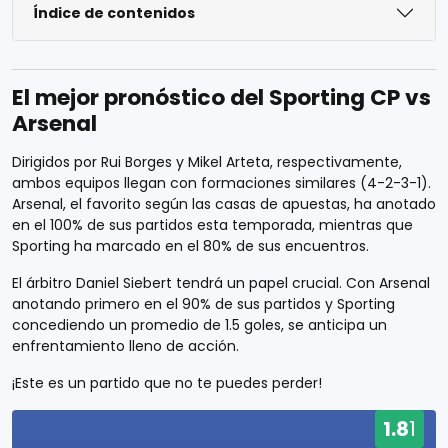
Índice de contenidos
El mejor pronóstico del Sporting CP vs
Arsenal
Dirigidos por Rui Borges y Mikel Arteta, respectivamente,
ambos equipos llegan con formaciones similares (4-2-3-1).
Arsenal, el favorito según las casas de apuestas, ha anotado
en el 100% de sus partidos esta temporada, mientras que
Sporting ha marcado en el 80% de sus encuentros.
El árbitro Daniel Siebert tendrá un papel crucial. Con Arsenal
anotando primero en el 90% de sus partidos y Sporting
concediendo un promedio de 1.5 goles, se anticipa un
enfrentamiento lleno de acción.
¡Este es un partido que no te puedes perder!
1.8
1