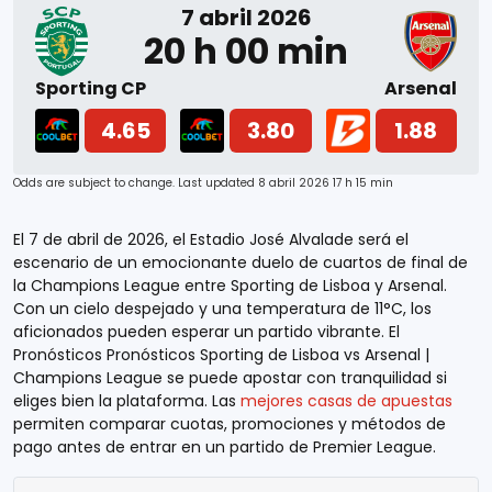
7 abril 2026
20 h 00 min
Sporting CP
Arsenal
4.65
3.80
1.88
Odds are subject to change. Last updated
8 abril 2026 17 h 15 min
El 7 de abril de 2026, el Estadio José Alvalade será el
escenario de un emocionante duelo de cuartos de final de
la Champions League entre Sporting de Lisboa y Arsenal.
Con un cielo despejado y una temperatura de 11°C, los
aficionados pueden esperar un partido vibrante. El
Pronósticos Pronósticos Sporting de Lisboa vs Arsenal |
Champions League se puede apostar con tranquilidad si
eliges bien la plataforma. Las
mejores casas de apuestas
permiten comparar cuotas, promociones y métodos de
pago antes de entrar en un partido de Premier League.