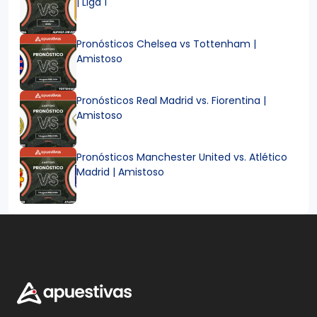
| Liga 1
Pronósticos Chelsea vs Tottenham |
Amistoso
Pronósticos Real Madrid vs. Fiorentina |
Amistoso
Pronósticos Manchester United vs. Atlético
Madrid | Amistoso