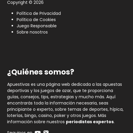
Copyright © 2026
Política de Privacidad
Política de Cookies
Juego Responsable
Sobre nosotros
¿Quiénes somos?
Apuestivas es una página web dedicada a las apuestas
deportivas y los juegos de azar, que te proporciona
guías, consejos, tips, estrategias y mucho más. Aquí
encontrarás toda la información necesaria, seas
principiante o experto, sobre temas de deportes, hípica,
loterías, bingo, casino, poker y otros juegos. Más
información sobre nuestros
periodistas expertos
.
Seguinos en