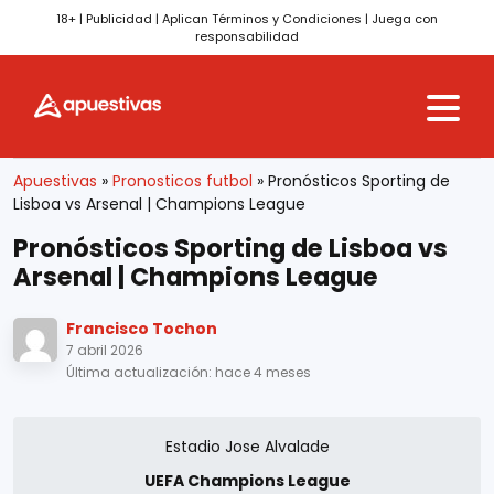
18+ | Publicidad | Aplican Términos y Condiciones | Juega con
responsabilidad
Skip to content
Apuestivas
»
Pronosticos futbol
»
Pronósticos Sporting de
Lisboa vs Arsenal | Champions League
Pronósticos Sporting de Lisboa vs
Arsenal | Champions League
Francisco Tochon
7 abril 2026
Última actualización: hace 4 meses
Estadio Jose Alvalade
UEFA Champions League