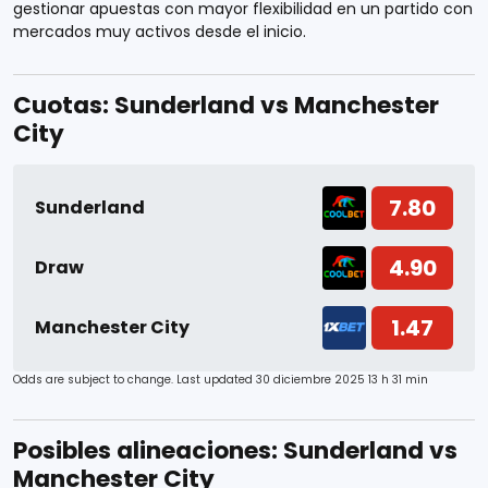
gestionar apuestas con mayor flexibilidad en un partido con
mercados muy activos desde el inicio.
Cuotas: Sunderland vs Manchester
City
7.80
Sunderland
4.90
Draw
1.47
Manchester City
Odds are subject to change. Last updated
30 diciembre 2025 13 h 31 min
Posibles alineaciones: Sunderland vs
Manchester City