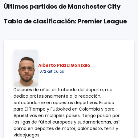
Últimos partidos de Manchester City
Tabla de clasificación: Premier League
Alberto Plaza Gonzalo
1072 artículos
Después de años disfrutando del deporte, me
dedico profesionalmente a la redacción,
enfocándome en apuestas deportivas. Escribo
para El Tiempo y Futbolred en Colombia y para
Apuestivas en múltiples países. Tengo pasión por
las ligas de fútbol europeas y sudamericanas, así
como en deportes de motor, baloncesto, tenis y
videojuegos.