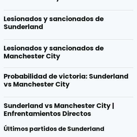
Lesionados y sancionados de
Sunderland
Lesionados y sancionados de
Manchester City
Probabilidad de victoria: Sunderland
vs Manchester City
Sunderland vs Manchester City |
Enfrentamientos Directos
Últimos partidos de Sunderland