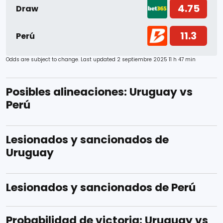
4.75
Draw
11.3
Perú
Odds are subject to change. Last updated
2 septiembre 2025 11 h 47 min
Posibles alineaciones: Uruguay vs
Perú
Lesionados y sancionados de
Uruguay
Lesionados y sancionados de Perú
Probabilidad de victoria: Uruguay vs