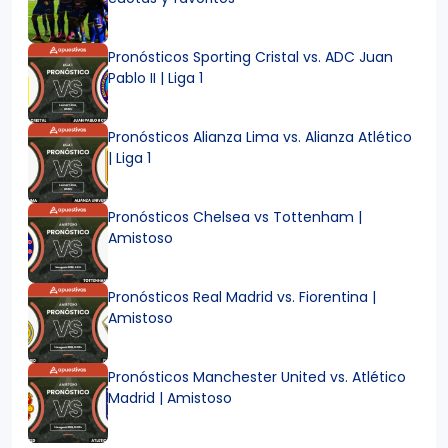
Pronósticos Sporting Cristal vs. ADC Juan
Pablo II | Liga 1
Pronósticos Alianza Lima vs. Alianza Atlético
| Liga 1
Pronósticos Chelsea vs Tottenham |
Amistoso
Pronósticos Real Madrid vs. Fiorentina |
Amistoso
Pronósticos Manchester United vs. Atlético
Madrid | Amistoso