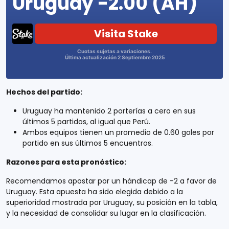
Uruguay -2.00 (AH)
Visita Stake
Cuotas sujetas a variaciones.
Última actualización 2 Septiembre 2025
Hechos del partido:
Uruguay ha mantenido 2 porterías a cero en sus
últimos 5 partidos, al igual que Perú.
Ambos equipos tienen un promedio de 0.60 goles por
partido en sus últimos 5 encuentros.
Razones para esta pronóstico:
Recomendamos apostar por un hándicap de -2 a favor de
Uruguay. Esta apuesta ha sido elegida debido a la
superioridad mostrada por Uruguay, su posición en la tabla,
y la necesidad de consolidar su lugar en la clasificación.