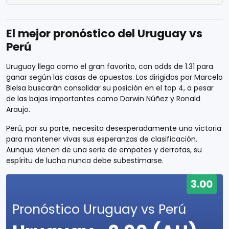
El mejor pronóstico del Uruguay vs
Perú
Uruguay llega como el gran favorito, con odds de 1.31 para
ganar según las casas de apuestas. Los dirigidos por Marcelo
Bielsa buscarán consolidar su posición en el top 4, a pesar
de las bajas importantes como Darwin Núñez y Ronald
Araujo.
Perú, por su parte, necesita desesperadamente una victoria
para mantener vivas sus esperanzas de clasificación.
Aunque vienen de una serie de empates y derrotas, su
espíritu de lucha nunca debe subestimarse.
3.00
Pronóstico Uruguay vs Perú