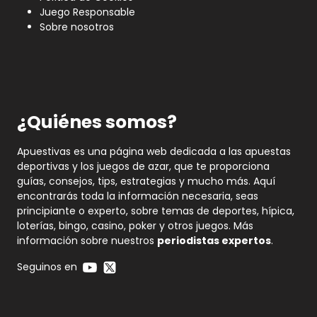
Juego Responsable
Sobre nosotros
¿Quiénes somos?
Apuestivas es una página web dedicada a las apuestas
deportivas y los juegos de azar, que te proporciona
guías, consejos, tips, estrategias y mucho más. Aquí
encontrarás toda la información necesaria, seas
principiante o experto, sobre temas de deportes, hípica,
loterías, bingo, casino, poker y otros juegos. Más
información sobre nuestros
periodistas expertos
.
Seguinos en