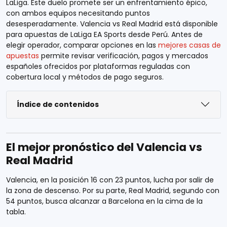
LaLiga. Este duelo promete ser un enfrentamiento épico,
con ambos equipos necesitando puntos
desesperadamente. Valencia vs Real Madrid está disponible
para apuestas de LaLiga EA Sports desde Perú. Antes de
elegir operador, comparar opciones en las
mejores casas de
apuestas
permite revisar verificación, pagos y mercados
españoles ofrecidos por plataformas reguladas con
cobertura local y métodos de pago seguros.
Índice de contenidos
El mejor pronóstico del Valencia vs
Real Madrid
Valencia, en la posición 16 con 23 puntos, lucha por salir de
la zona de descenso. Por su parte, Real Madrid, segundo con
54 puntos, busca alcanzar a Barcelona en la cima de la
tabla.