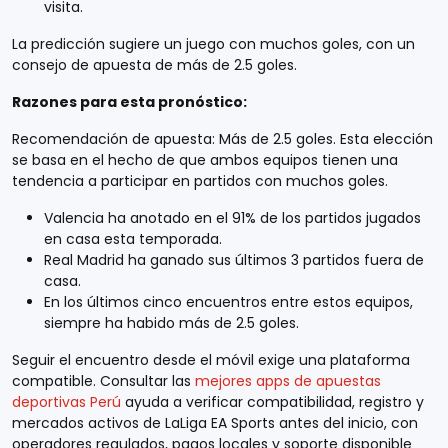
visita.
La predicción sugiere un juego con muchos goles, con un
consejo de apuesta de más de 2.5 goles.
Razones para esta pronóstico:
Recomendación de apuesta: Más de 2.5 goles. Esta elección
se basa en el hecho de que ambos equipos tienen una
tendencia a participar en partidos con muchos goles.
Valencia ha anotado en el 91% de los partidos jugados
en casa esta temporada.
Real Madrid ha ganado sus últimos 3 partidos fuera de
casa.
En los últimos cinco encuentros entre estos equipos,
siempre ha habido más de 2.5 goles.
Seguir el encuentro desde el móvil exige una plataforma
compatible. Consultar las
mejores apps de apuestas
deportivas Perú
ayuda a verificar compatibilidad, registro y
mercados activos de LaLiga EA Sports antes del inicio, con
operadores regulados, pagos locales y soporte disponible