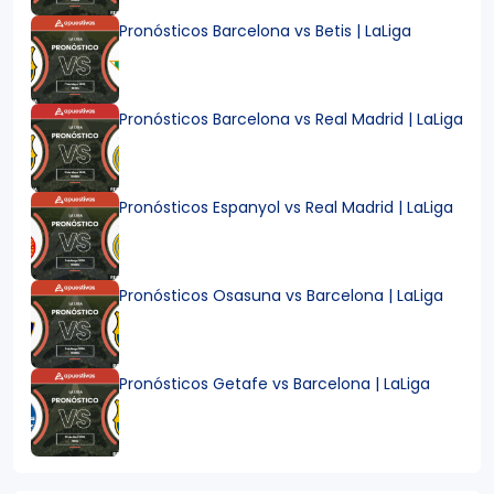
Pronósticos Barcelona vs Betis | LaLiga
Pronósticos Barcelona vs Real Madrid | LaLiga
Pronósticos Espanyol vs Real Madrid | LaLiga
Pronósticos Osasuna vs Barcelona | LaLiga
Pronósticos Getafe vs Barcelona | LaLiga