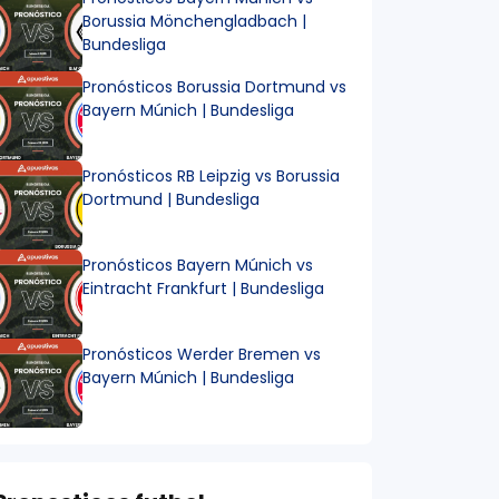
Borussia Mönchengladbach |
Bundesliga
Pronósticos Borussia Dortmund vs
Bayern Múnich | Bundesliga
Pronósticos RB Leipzig vs Borussia
Dortmund | Bundesliga
Pronósticos Bayern Múnich vs
Eintracht Frankfurt | Bundesliga
Pronósticos Werder Bremen vs
Bayern Múnich | Bundesliga