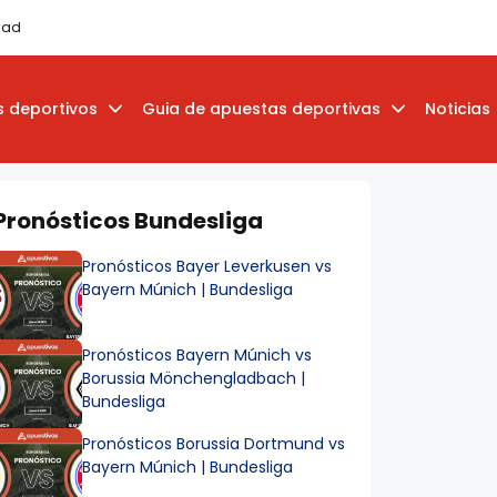
dad
s deportivos
Guia de apuestas deportivas
Noticias
Pronósticos Bundesliga
Pronósticos Bayer Leverkusen vs
Bayern Múnich | Bundesliga
Pronósticos Bayern Múnich vs
Borussia Mönchengladbach |
Bundesliga
Pronósticos Borussia Dortmund vs
Bayern Múnich | Bundesliga