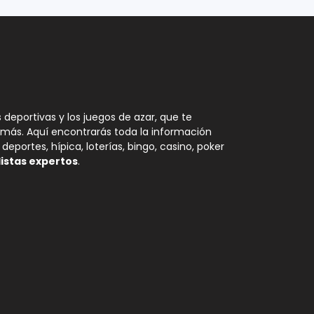
deportivas y los juegos de azar, que te
o más. Aquí encontrarás toda la información
eportes, hípica, loterías, bingo, casino, poker
istas expertos
.