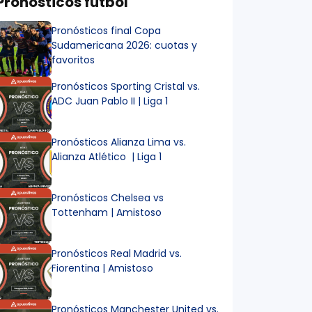
Pronosticos futbol
Pronósticos final Copa
Sudamericana 2026: cuotas y
favoritos
Pronósticos Sporting Cristal vs.
ADC Juan Pablo II | Liga 1
Pronósticos Alianza Lima vs.
Alianza Atlético | Liga 1
Pronósticos Chelsea vs
Tottenham | Amistoso
Pronósticos Real Madrid vs.
Fiorentina | Amistoso
Pronósticos Manchester United vs.