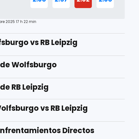
re 2025 17 h 22 min
fsburgo vs RB Leipzig
 de Wolfsburgo
de RB Leipzig
olfsburgo vs RB Leipzig
 Enfrentamientos Directos