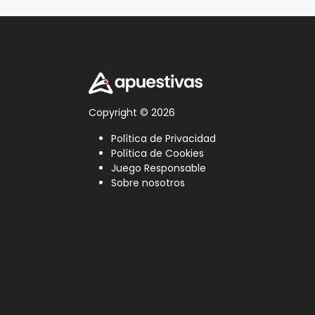
Copyright © 2026
Política de Privacidad
Política de Cookies
Juego Responsable
Sobre nosotros