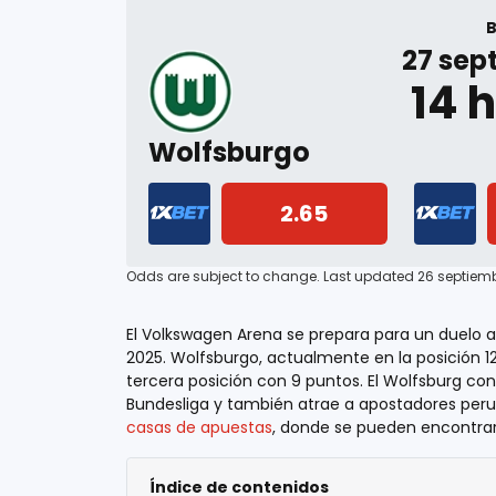
B
27 sep
14 
Wolfsburgo
2.65
Odds are subject to change. Last updated
26 septiemb
El Volkswagen Arena se prepara para un duelo 
2025. Wolfsburgo, actualmente en la posición 12
tercera posición con 9 puntos. El Wolfsburg con
Bundesliga y también atrae a apostadores peruan
casas de apuestas
, donde se pueden encontrar
Índice de contenidos