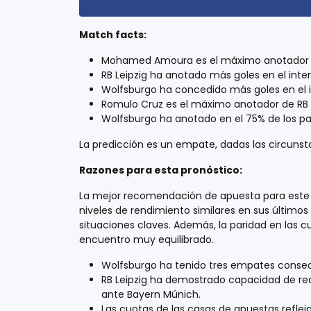
Match facts:
Mohamed Amoura es el máximo anotador d
RB Leipzig ha anotado más goles en el int
Wolfsburgo ha concedido más goles en el 
Romulo Cruz es el máximo anotador de RB L
Wolfsburgo ha anotado en el 75% de los pa
La predicción es un empate, dadas las circunst
Razones para esta pronóstico:
La mejor recomendación de apuesta para este
niveles de rendimiento similares en sus últim
situaciones claves. Además, la paridad en las 
encuentro muy equilibrado.
Wolfsburgo ha tenido tres empates consec
RB Leipzig ha demostrado capacidad de re
ante Bayern Múnich.
Las cuotas de las casas de apuestas refle