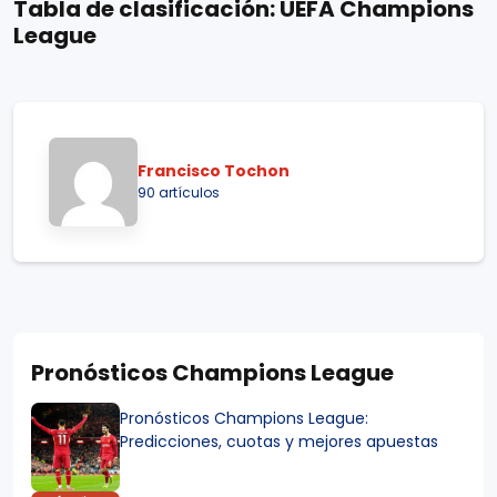
Tabla de clasificación: UEFA Champions
League
Francisco Tochon
90 artículos
Pronósticos Champions League
Pronósticos Champions League:
Predicciones, cuotas y mejores apuestas