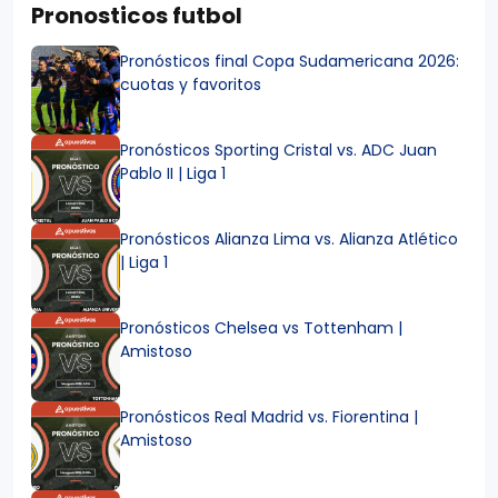
Pronosticos futbol
Pronósticos final Copa Sudamericana 2026:
cuotas y favoritos
Pronósticos Sporting Cristal vs. ADC Juan
Pablo II | Liga 1
Pronósticos Alianza Lima vs. Alianza Atlético
| Liga 1
Pronósticos Chelsea vs Tottenham |
Amistoso
Pronósticos Real Madrid vs. Fiorentina |
Amistoso