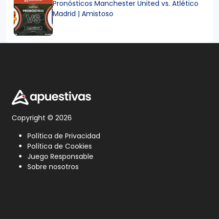
Pronósticos Manchester United vs. Atlético
Madrid | Amistoso
Copyright © 2026
Política de Privacidad
Política de Cookies
Juego Responsable
Sobre nosotros